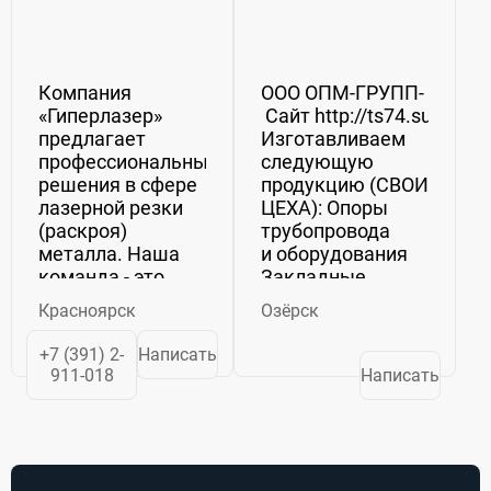
Компания
ООО ОПМ-ГРУПП-
«Гиперлазер»
Сайт http://ts74.su
предлагает
Изготавливаем
профессиональные
следующую
решения в сфере
продукцию (СВОИ
лазерной резки
ЦЕХА): Опоры
(раскроя)
трубопровода
металла. Наша
и оборудования
команда - это
Закладные
инженеры
изделия,
Красноярск
Озёрск
высокой
Сальники Скобы
квалификации,
– накладки
+7 (391) 2-
Написать
которые не
(ванночки для
911-018
Написать
только
сварки
качественно
арматуры)
настроят и
Анкерные
введут лазерные
фундаментные...
станки в