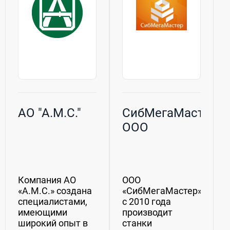
АО "А.М.С."
СибМегаМастер,
ООО
Компания АО
ООО
«А.М.С.» создана
«СибМегаМастер»
специалистами,
с 2010 года
имеющими
производит
широкий опыт в
станки