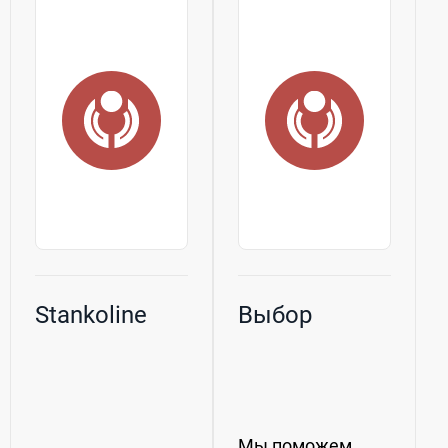
Производимое
можем
нашей компанией
предложить
оборудование
нашим клиентам:
отличается...
качественный...
Stankoline
Выбор
Мы поможем