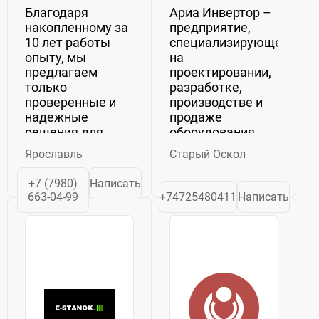
Благодаря
Ариа Инвертор –
накопленному за
предприятие,
10 лет работы
специализирующееся
опыту, мы
на
предлагаем
проектировании,
только
разработке,
проверенные и
производстве и
надежные
продаже
решения для
оборудования
вашего бизнеса.
для обработки
Ярославль
Старый Оскол
Вне зависимости
металла.
от серии, все
Ассортимент
+7 (7980)
Написать
установки
продукции
663-04-99
+74725480411
Написать
включают в себя
включает в себя:
полностью
Установки
скомплектованную
плазменной
стойку ЧПУ, со
резки (толщина
всем
реза до 200мм);
необходимым
Установки ЧПУ;
лицензионным
Сварочные...
программным...