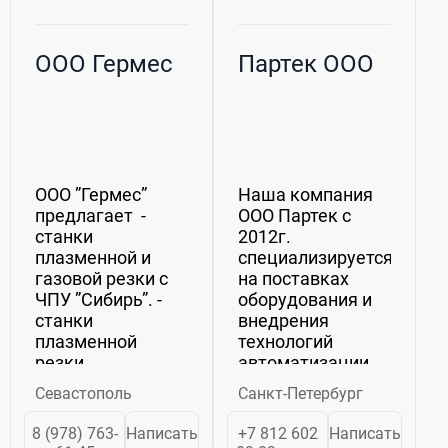
ООО Гермес
Партек ООО
ООО ”Гермес”
Наша компания
предлагает -
ООО Партек с
станки
2012г.
плазменной и
специализируется
газовой резки с
на поставках
ЧПУ ”Сибирь”. -
оборудования и
станки
внедрения
плазменной
технологий
резки
автоматизации
российского
для сварки и
Севастополь
Санкт-Петербург
производства
резки металла.
MAXIMA для
Являемся
8 (978) 763-
Написать
+7 812 602
Написать
изготовления
официальными