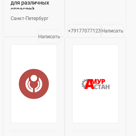
для различных
отраслей
промышленности.
Санкт-Петербург
Станки для
металлообработки,
+79177077123
Написать
деревообработки,
Написать
лазерной резки,
плазменной
резки и других
видов
производства.
Широкий...