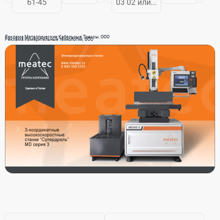
61-45
03 02 или...
элементов
представителями
вентиляции и
компаний
воздуховодов -
разработчиков и
Реклама Металлические Кабельные Трассы, ООО
станки
производителей
Реклама Измерительные технологии, ООО
плазменной и
высокотехнологичного
газовой резки...
и
профессионального...