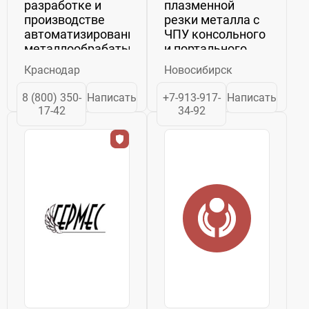
разработке и
плазменной
производстве
резки металла с
автоматизированного
ЧПУ консольного
металлообрабатывающего
и портального
оборудования.
типа на основе
Краснодар
Новосибирск
Наши
высокоточных
специалисты
алюминиевых
8 (800) 350-
Написать
+7-913-917-
Написать
готовы: Вас
профилей.
17-42
34-92
проконсультировать
Модельный ряд
по модернизации
содержит
и автоматизации
различные
существующего...
конфигурации
станков. - СММ
Микро–
консольный...