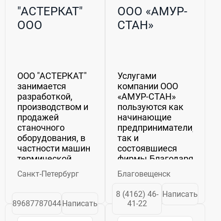
"АСТЕРКАТ"
ООО «АМУР-
ООО
СТАН»
ООО "АСТЕРКАТ"
Услугами
занимается
компании ООО
разработкой,
«АМУР-СТАН»
производством и
пользуются как
продажей
начинающие
станочного
предприниматели,
оборудования, в
так и
частности машин
состоявшиеся
термической
фирмы.Благодаря
резки, а также
налаженным
Санкт-Петербург
Благовещенск
торговлей
прямым
расходными
поставкам из
8 (4162) 46-
Написать
материалами для
Китая и удачному
89687787044
Написать
41-22
плазменных и
географическому
газовых резаков.
положению, мы