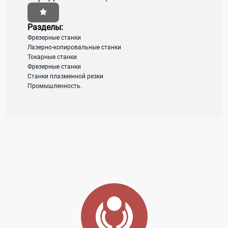
Адрес:
г. Благовещенск, ул. Тенистая 131, 2
этаж, офис 204
Разделы:
Фрезерные станки
Лазерно-копировальные станки
Токарные станки
загрузка карты...
Фрезерные станки
Станки плазменной резки
Промышленность.