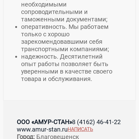
необходимыми
сопроводительными и
таможенными документами;
оперативность. Мы работаем
только с хорошо
зарекомендовавшими себя
транспортными компаниями;
надежность. Десятилетний
опыт работы позволяет быть
уверенными в качестве своего
товара и обслуживания.
Контакты ООО «АМУР-СТАН»
ООО «АМУР-СТАН»
8 (4162) 46-41-22
www.amur-stan.ru
НАПИСАТЬ
Страна:
Россия
Регион:
Амурская область
Город:
Благовещенск
Город:
Благовещенск