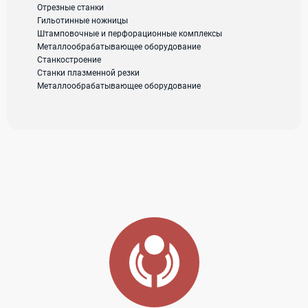
Отрезные станки
Гильотинные ножницы
Штамповочные и перфорационные комплексы
2А620 ГРС на
Аналог ДИП
Металлообрабатывающее оборудование
ШВП 1981гв
500 РМЦ
Станкостроение
Станки плазменной резки
6300 1986гв
Металлообрабатывающее оборудование
0
0
Телефон:
Заказать
Заказать
+79185971591
Stankoline
Stankoline
E-mail:
Московская
Московская
область
область
stankoline@yandex.ru