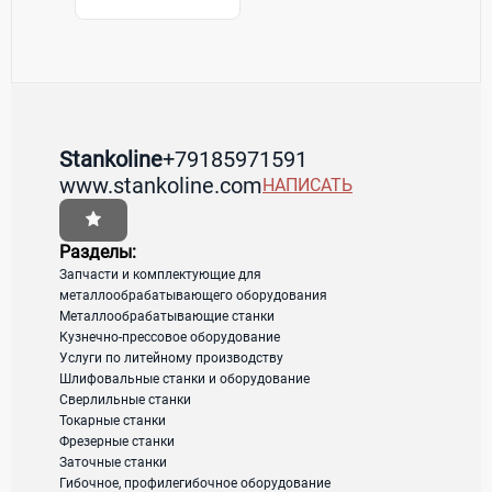
Контакты Stankoline
Товары / Услуги
Stankoline
+79185971591
www.stankoline.com
НАПИСАТЬ
Страна:
Россия
Регион:
Московская область
Адрес:
Россиия
Разделы:
Запчасти и комплектующие для
металлообрабатывающего оборудования
загрузка карты...
Металлообрабатывающие станки
Кузнечно-прессовое оборудование
Услуги по литейному производству
Шлифовальные станки и оборудование
Сверлильные станки
Токарные станки
Фрезерные станки
Заточные станки
Гибочное, профилегибочное оборудование