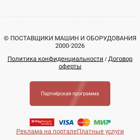
2008гв
Фрезерный
0
0
© ПОСТАВЩИКИ МАШИН И ОБОРУДОВАНИЯ
2000-2026
Политика конфиденциальности
Договор
/
Заказать
Заказать
оферты
Stankoline
Stankoline
Московская
Партнёрская программа
Московская
область
область
+79185971591
+79185971591
Реклама на портале
Платные услуги