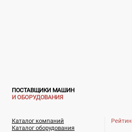
Контакты ЮграСтройАвтоСнаб, ОО
Товары / Услуги
Страна:
Россия
Регион:
Ханты-Мансийский
загрузка карты...
ПОСТАВЩИКИ МАШИН
И ОБОРУДОВАНИЯ
Каталог компаний
Рейтин
Бульдозер HBXG TY 165-2
Виброкато
Каталог оборудования
514B/516