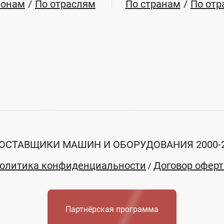
ионам
По отраслям
По странам
По отр
е указана
Цена не указана
ть
Заказать
ойАвтоСнаб, ООО
ЮграСтройАвтоСнаб, О
ОСТАВЩИКИ МАШИН И ОБОРУДОВАНИЯ 2000-
сийский АО — Югра
Ханты-Мансийский АО — Югра
олитика конфиденциальности
Договор офер
/
Партнёрская программа