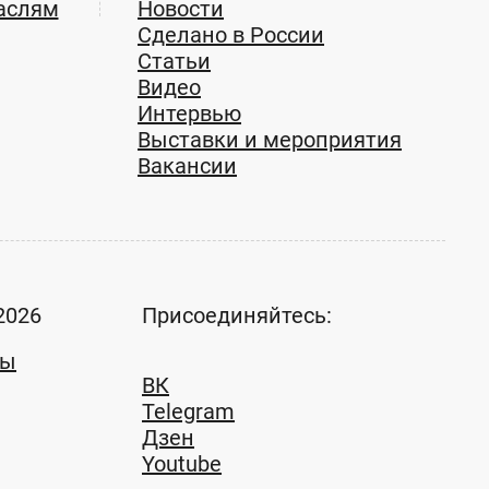
аслям
Новости
Сделано в России
Статьи
Видео
Интервью
Выставки и мероприятия
Вакансии
ОО
2026
Присоединяйтесь:
ты
ВК
Telegram
Дзен
Youtube