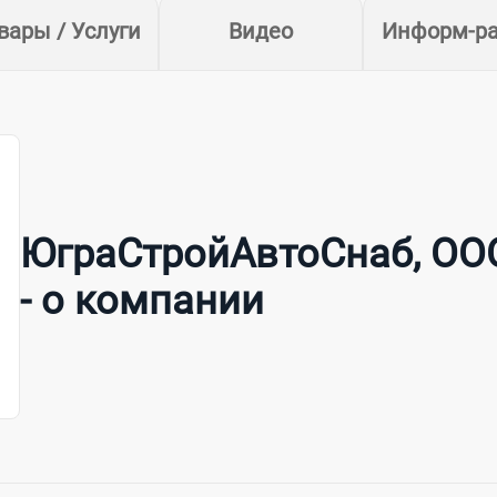
вары / Услуги
Видео
Информ-р
ЮграСтройАвтоСнаб, ОО
- о компании