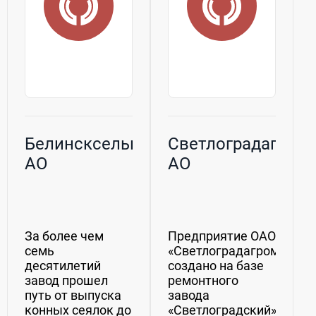
Белинсксельмаш,
Cветлоградагром
АО
АО
За более чем
Предприятие ОАО
семь
«Светлоградагромаш»
десятилетий
создано на базе
завод прошел
ремонтного
путь от выпуска
завода
конных сеялок до
«Светлоградский»