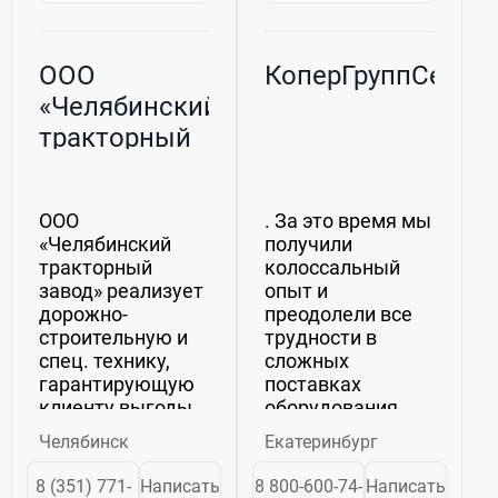
ООО
КоперГруппСерви
«Челябинский
тракторный
завод»
ООО
. За это время мы
«Челябинский
получили
тракторный
колоссальный
завод» реализует
опыт и
дорожно-
преодолели все
строительную и
трудности в
спец. технику,
сложных
гарантирующую
поставках
клиенту выгоды
оборудования,
от приобретения
связанных с
Челябинск
Екатеринбург
благодаря
внешними
бескомпромиссному
факторами.
8 (351) 771-
Написать
8 800-600-74-
Написать