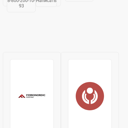
8-800-200-10-
Написать
высококвалифицированным
деятельность в
93
персоналом. Это
1936 году на
сочетание
Ближнем
позволяет нам
Востоке,
обеспечить
благодаря
высокое
усердной работе
качество...
ее основатель –
Халил...