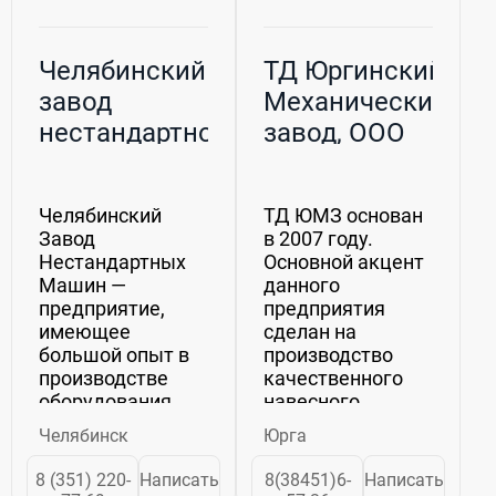
Челябинский
ТД Юргинский
завод
Механический
нестандартного
завод, ООО
оборудования,
ООО
Челябинский
ТД ЮМЗ основан
Завод
в 2007 году.
Нестандартных
Основной акцент
Машин —
данного
предприятие,
предприятия
имеющее
сделан на
большой опыт в
производство
производстве
качественного
оборудования
навесного
гидромеханизации,
оборудования
Челябинск
Юрга
изготовлении
для погрузчиков
металлоконструкций,
МТЗ, ЮМЗ. А еще
8 (351) 220-
Написать
8(38451)6-
Написать
комплектующих
здесь развито