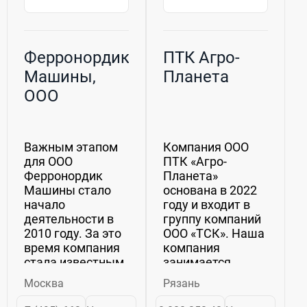
Ферронордик
ПТК Агро-
Машины,
Планета
ООО
Важным этапом
Компания ООО
для ООО
ПТК «Агро-
Ферронордик
Планета»
Машины стало
основана в 2022
начало
году и входит в
деятельности в
группу компаний
2010 году. За это
ООО «ТСК». Наша
время компания
компания
стала известным
занимается
игроком в сфере
поставками
Москва
Рязань
торговли
импортной и
автотранспортными
отечественной