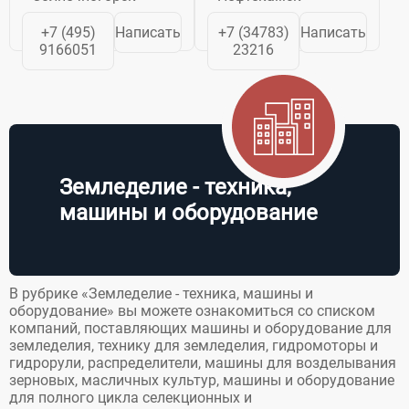
Мы, в свою
«КАМАЗ» и
очередь,
занимается
+7 (495)
Написать
+7 (34783)
Написать
специализируемся
производством
9166051
23216
не только на
различных видов
поставке, но и на
продукции.
капитальном
Крупные доли в
ремонте
уставном
строительной...
капитале ПАО...
Земледелие - техника,
машины и оборудование
В рубрике «Земледелие - техника, машины и
оборудование» вы можете ознакомиться со списком
компаний, поставляющих машины и оборудование для
земледелия, технику для земледелия, гидромоторы и
гидрорули, распределители, машины для возделывания
зерновых, масличных культур, машины и оборудование
для полного цикла селекционных и