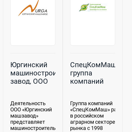
является...
Юргинский
СпецКомМаш,
машиностроительный
группа
завод, ООО
компаний
Деятельность
Группа компаний
ООО «Юргинский
«СпецКомМаш» работае
машзавод»
в российском
представляет
аграрном секторе
машиностроительную
рынка с 1998