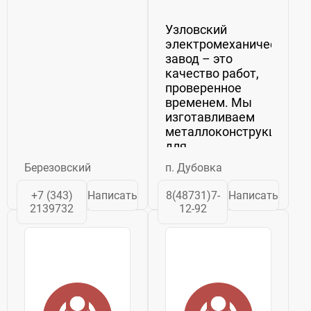
Узловский
электромеханический
завод – это
качество работ,
проверенное
временем. Мы
изготавливаем
металлоконструкции
для
электродвигателей,
Березовский
п. Дубовка
осуществляем
токарно-
+7 (343)
Написать
8(48731)7-
Написать
фрезерные
2139732
12-92
работы.
Сервисное
обслуживание
позволяет
осуществить
высококачественный
ремонт...