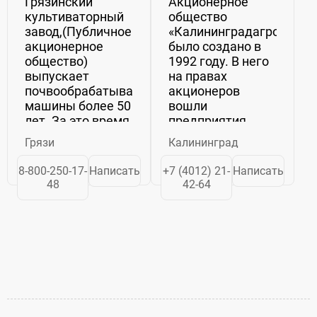
Грязинский
Акционерное
культиваторный
общество
завод,(Публичное
«Калининградагроснаб»
акционерное
было создано в
общество)
1992 году. В него
выпускает
на правах
почвообрабатывающие
акционеров
машины более 50
вошли
лет. За это время
предприятия
завод,
агроснабжения г.
Грязи
Калининград
основанный, как
Калининграда и
предприятие для
Калининградской
8-800-250-17-
Написать
+7 (4012) 21-
Написать
массового
области.Основной
48
42-64
производства
задачей
простейшего
общества с
стерневого
момента
культиватора,
создания и по
превратился в
сегодняшний
ведущее ...
день ...