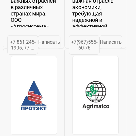
важных отраслей
важная отрасль
в различных
экономики,
странах мира.
требующая
ООО
надежной и
«Агросистема»
эффективной
уделяет особое
техники для
внимание
повышения
+7 861 245-
Написать
+7(967)555-
Написать
прямым
производительности
1905; +7 ...
60-76
поставкам
и улучшения
сельскохозяйственной
качества
техники. У нас в
продукции.Новые
ассортименте
предложения в
есть обширный
середине: ООО
выбор
“АГРО-ТЕХ”
сельскохозяйственных...
предоставляет...