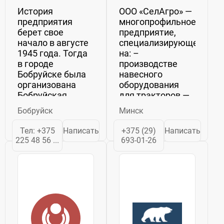
деталей и
История
ООО «СелАгро» —
агрегатов"
предприятия
многопрофильное
берет свое
предприятие,
начало в августе
специализирующееся
1945 года. Тогда
на: –
в городе
производстве
Бобруйске была
навесного
организована
оборудования
Бобруйская
для тракторов —
межрайонная
современных
Бобруйск
Минск
мастерская
опрыскивателей
капитального
и
Тел: +375
Написать
+375 (29)
Написать
ремонта. В
почвообрабатывающей
225 48 56 ...
693-01-26
функции
техники для
мастерской
бережного
входили: ремонт
земледелия; –
тракторных
переоборудовании,...
моторов,
изготовление и
регистрация
запасных...