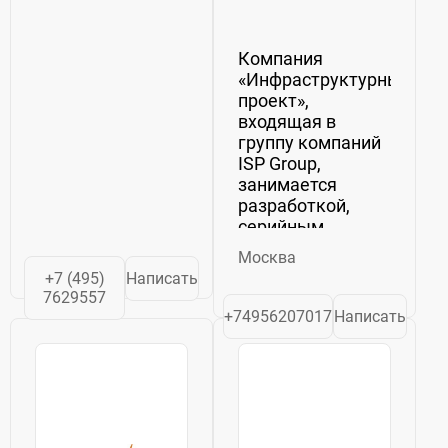
Компания
«Инфраструктурный
проект»,
входящая в
группу компаний
ISP Group,
занимается
разработкой,
серийным
производством и
Москва
реализацией
+7 (495)
Написать
перспективных
7629557
моделей
+74956207017
Написать
коммунальной,
дорожно-
строительной и
специальной
техники. Целью
нашей работы