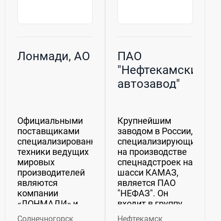
Лонмади, АО
ПАО
"Нефтекамский
автозавод"
(НефАЗ)
Официальными
Крупнейшим
поставщиками
заводом в России,
специализированной
специализирующимся
техники ведущих
на производстве
мировых
спецнадстроек на
производителей
шасси КАМАЗ,
являются
является ПАО
компании
"НЕФАЗ". Он
«ЛОНМАДИ» и
входит в группу
«КВИНТМАДИ».
предприятий ПАО
Солнечногорск
Нефтекамск