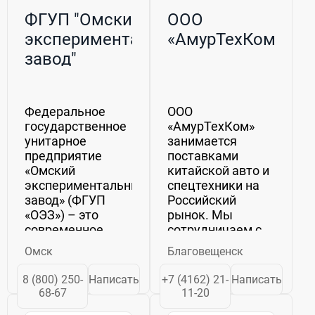
ФГУП "Омский
ООО
экспериментальный
«АмурТехКом»
завод"
Федеральное
ООО
государственное
«АмурТехКом»
унитарное
занимается
предприятие
поставками
«Омский
китайской авто и
экспериментальный
спецтехники на
завод» (ФГУП
Российский
«ОЭЗ») – это
рынок. Мы
современное,
сотрудничаем с
стабильно
производителями,
Омск
Благовещенск
функционирующее
продукция
и развивающееся
которых имеет
8 (800) 250-
Написать
+7 (4162) 21-
Написать
предприятие
международные
68-67
11-20
сельхозмашиностроения.
сертификаты