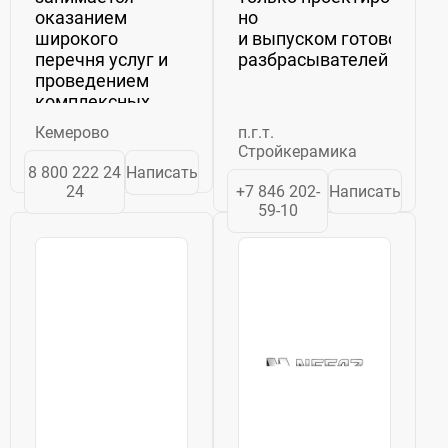
оказанием
но
широкого
и выпуском готовой про
перечня услуг и
разбрасывателей "Туман-
проведением
комплексных
мероприятий для
Кемерово
п.г.т.
организаций
Стройкерамика
горнодобывающей
8 800 222 24
Написать
отрасли. В 2023-
24
+7 846 202-
Написать
м фирма
59-10
существенно
увеличила объём
полномочий и
теперь...