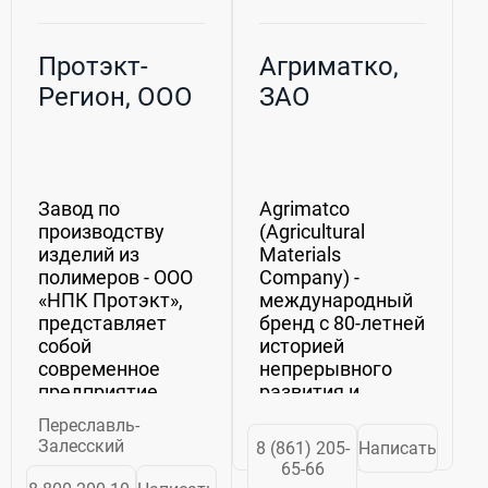
Протэкт-
Агриматко,
Регион, ООО
ЗАО
Завод по
Agrimatco
производству
(Agricultural
изделий из
Materials
полимеров - ООО
Company) -
«НПК Протэкт»,
международный
представляет
бренд с 80-летней
собой
историей
современное
непрерывного
предприятие,
развития и
оснащенное
совершенствования.
Переславль-
передовыми
Семейная
Залесский
8 (861) 205-
Написать
технологиями и
компания начала
65-66
обеспеченное
свою