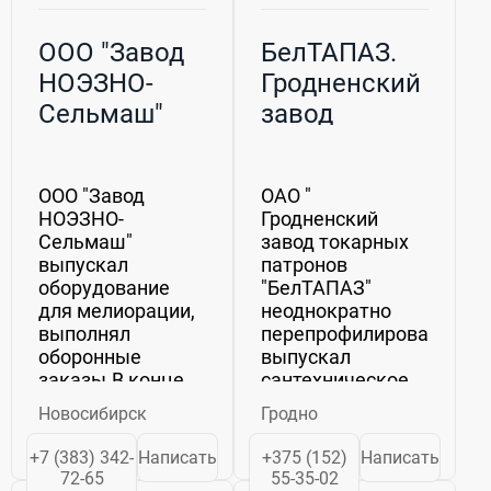
ООО "Завод
БелТАПАЗ.
НОЭЗНО-
Гродненский
Сельмаш"
завод
токарных
патронов,
ООО "Завод
ОАО "
ОАО
НОЭЗНО-
Гродненский
Сельмаш"
завод токарных
выпускал
патронов
оборудование
"БелТАПАЗ"
для мелиорации,
неоднократно
выполнял
перепрофилировался,
оборонные
выпускал
заказы.В конце
сантехническое
90-х годов взято
оборудование,
Новосибирск
Гродно
направление по
светотехнические
созданию
изделия,технологическ
+7 (383) 342-
Написать
+375 (152)
Написать
оборудования
оснастку,
72-65
55-35-02