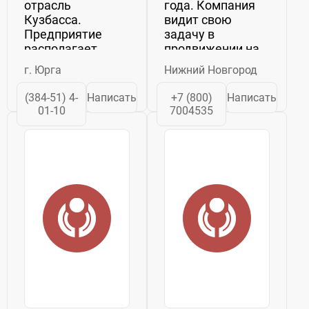
отрасль
года. Компания
Кузбасса.
видит свою
Предприятие
задачу в
располагает
продвижении на
собственной ТЭЦ,
российский
г. Юрга
Нижний Новгород
большим
рынок
транспортным
современной
(384-51) 4-
Написать
+7 (800)
Написать
парком,
сельхозтехники и
01-10
7004535
современными
передовых
складскими
агротехнологий,
помещениями,
позволяющих
отгрузочными
максимально
площадками,
эффективно...
железнодорожной
сортировочной...