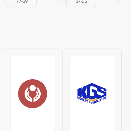
77-69
57-36
для заводов
такое
различного
направление, как
направления
самоходные
деятельности.Наше
краны и
предприятие
комплектующие
занимается...
к ним. Завод
сертифицирует...