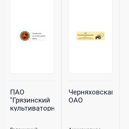
Завод активно
соответствия и
работает над
хорошо
созданием...
зарекомендовала
себя в работе.
Китайскую
спецтехнику...
ПАО
Черняховскагроп
"Грязинский
ОАО
культиваторный
завод"