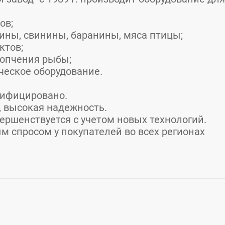
ов;
дины, свинины, баранины, мяса птицы;
ктов;
 копчения рыбы;
ческое оборудование.
тифицировано.
, высокая надежность.
ершенствуется с учетом новых технологий.
м спросом у покупателей во всех регионах
ханический завод"