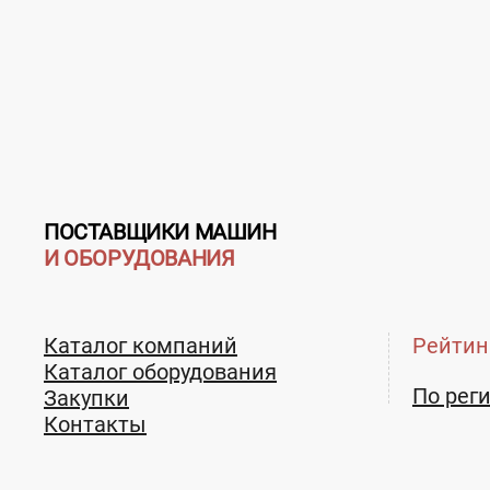
Страна:
Россия
Регион:
Нижегородская обл
Адрес:
Россия, 606108, Нижегородская облас
загрузка карты...
ПОСТАВЩИКИ МАШИН
И ОБОРУДОВАНИЯ
Каталог компаний
Рейтин
Каталог оборудования
Термодымовая камера ТДК
Шприц ва
100,200,400 кг
По рег
Закупки
Контакты