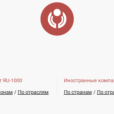
асть
Город:
Павлово
ть, г. Павлово, ул. Вокзальная,64-А
г RU-1000
Иностранные компа
куумный ФРБ
Льдогенератор
ионам
По отраслям
По странам
По отр