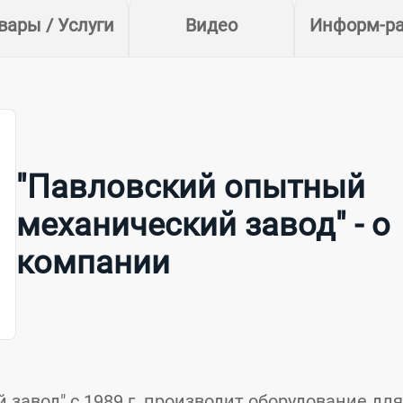
вары / Услуги
Видео
Информ-р
"Павловский опытный
механический завод" - о
компании
завод" c 1989 г. производит оборудование для