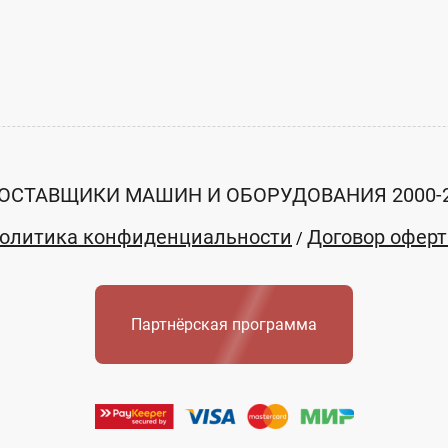
е указана
Цена не указана
E-mail:
ть
Заказать
pavlovoomz@yandex.ru
ОСТАВЩИКИ МАШИН И ОБОРУДОВАНИЯ 2000-
ский опытный
"Павловский опытный
р
.
механи...
олитика конфиденциальности
Договор офер
/
ская область
Нижегородская область
Партнёрская программа