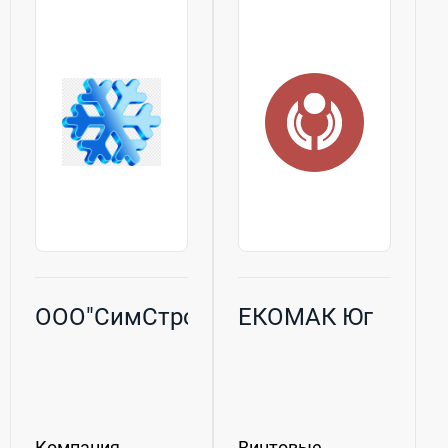
говядины,
свинины,
баранины, мяса
птицы; -для
консервирования
овощей и
фруктов;...
ООО"СимСтройТорг"
ЕКОМАК Юг
Компания
Винтовые