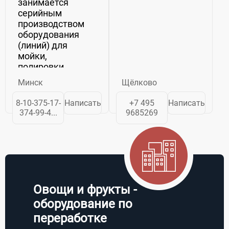
занимается
серийным
производством
оборудования
(линий) для
мойки,
полировки,
сушки, сухой
Минск
Щёлково
очистки,
сортировки,
8-10-375-17-
Написать
+7 495
Написать
переборки,
374-99-4...
9685269
калибровки,
фасовки,
упаковки овощей
картофеля,
моркови, лука,
свеклы,
корнеплодов. Перечень
Овощи и фрукты -
производимого...
оборудование по
переработке