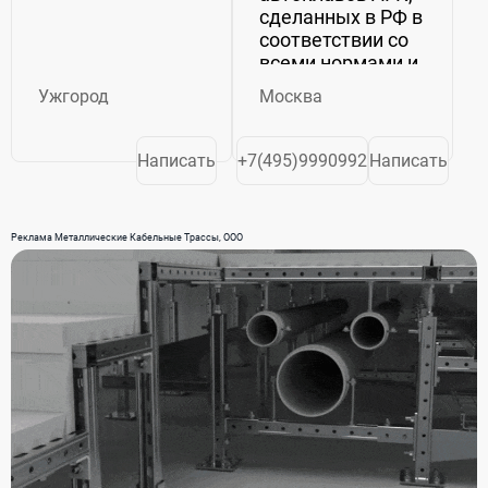
сделанных в РФ в
соответствии со
всеми нормами и
законодательством.
Ужгород
Москва
Линейка
моделей
автоклавов АГК:
Написать
+7(495)9990992
Написать
В настоящее
время...
Реклама Металлические Кабельные Трассы, ООО