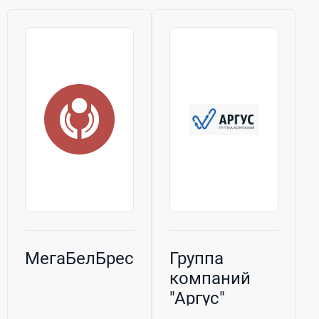
МегаБелБрест
Группа
компаний
"Аргус"