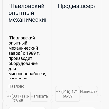
"Павловский
Продмашсервис
опытный
механический
завод"
"Павловский
опытный
механический
завод" c 1989 г.
производит
оборудование
для
мясопереработки,
а именно:
-производства
Павлово
колбас, копчения
+7 (916) 171-
Написать
сыров; -для
+7(83171) 3-
Написать
66-59
производства
76-45
тушенки из