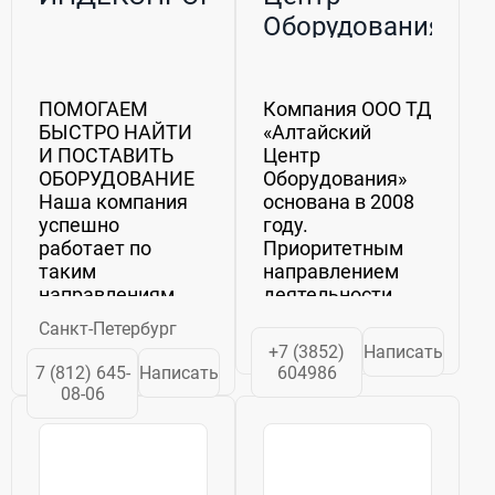
Оборудования,
ООО
ПОМОГАЕМ
Компания ООО ТД
БЫСТРО НАЙТИ
«Алтайский
И ПОСТАВИТЬ
Центр
ОБОРУДОВАНИЕ
Оборудования»
Наша компания
основана в 2008
успешно
году.
работает по
Приоритетным
таким
направлением
направлениям,
деятельности
как: •
компании
Санкт-Петербург
комплексная
является
+7 (3852)
Написать
поставка
комплексное
7 (812) 645-
Написать
604986
импортного
обеспечение
08-06
оборудования,
предприятий для
техники,
производства
запасных частей,
продуктов
комплектующих
питания.