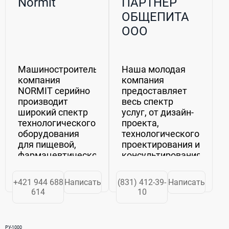
Normit
ПАРТНЕР
ОБЩЕПИТА
ООО
Машиностроительная
Наша молодая
компания
компания
NORMIT серийно
предоставляет
производит
весь спектр
широкий спектр
услуг, от дизайн-
технологического
проекта,
оборудования
технологического
для пищевой,
проектирования и
фармацевтической,
консультирования
косметической,
предприятий
химической,
общественного
+421 944 688
Написать
(831) 412-39-
Написать
строительной и
питания и
614
10
других видов
торговли до
промышленности
поставки всего
для более 500
необходимого
РУ-1000