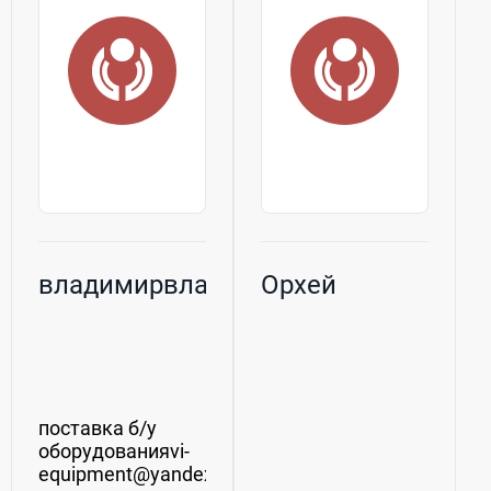
и сырья на
Широкий спектр
промышленные
оборудования
предприятия по...
для бизнеса,
торговли...
владимирвладимир
Орхей
поставка б/у
оборудованияvi-
equipment@yandex.ru