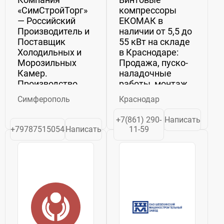
«СимСтройТорг»
компрессоры
— Российский
ЕКОМАК в
Производитель и
наличии от 5,5 до
Поставщик
55 кВт на складе
Холодильных и
в Краснодаре:
Морозильных
Продажа, пуско-
Камер.
наладочные
Производство
работы, монтаж,
Налажено в г.
сервис, ремонт,
Симферополь
Краснодар
Симферополь.
прямое
Изготовление
выполнение
+7(861) 290-
Написать
Морозильных и
гарантийных
+79787515054
Написать
11-59
Холодильных
обязательств
Агрегатов.
перед
Камеры
заказчиком.
Холодильные
Собственный
Морозильные
склад в
"ПОЛАИР" На
Краснодаре
Прямую с ...
запасных частей
и расходных...