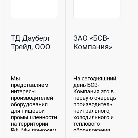
ТД Дауберт
ЗАО «БСВ-
Трейд, ООО
Компания»
Мы
На сегодняшний
представляем
день БСВ-
интересы
Компания это в
производителей
первую очередь
оборудования
производитель
для пищевой
нейтрального,
промышленности
холодильного и
на территории
теплового
РФ. Мы поможем
оборудования
оснастить ваше
для предприятий