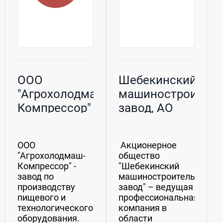
ООО
Шебекинский
"Агрохолодмаш-
машиностроител
Компрессор"
завод, АО
ООО
Акционерное
"Агрохолодмаш-
общество
Компрессор" -
"Шебекинский
завод по
машиностроительный
производству
завод" – ведущая
пищевого и
профессиональная
технологического
компания в
оборудования.
области