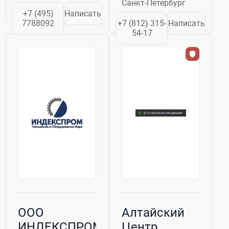
Санкт-Петербург
предприятие
общественного
+7 (495)
Написать
лучшим пищевым
питания и
7788092
+7 (812) 315-
Написать
оборудованием
торговли. Наша
54-17
от лучших
компания
производителей
производит
европейских
широкий
стран (Германии,
ассортимент
Бельгии,
стандартной
Франции,
продукции,
Швеции,
но так...
Австрии....
ООО
Алтайский
ИНДЕКСПРОМ
Центр