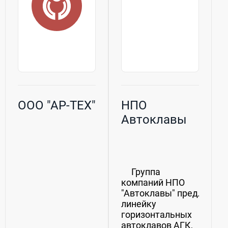
переработки...
ООО "АР-ТЕХ"
НПО
Автоклавы
Группа
компаний НПО
"Автоклавы" предлагает
линейку
горизонтальных
автоклавов АГК,