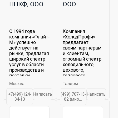
НПКФ, ООО
ООО
С 1994 года
Компания
компания «Флайт-
«ХолодПрофи»
М» успешно
предлагает
действует на
своим партнерам
рынке, предлагая
и клиентам,
широкий спектр
огромный спектр
услуг в области
холодильного,
производства и
цехового,
поставки
теплового,
различного
теплообменного,
Москва
Талдом
оборудования.
торгового,
Наша
технологического
+7(499)124-
Написать
(499) 707-13-
Написать
специализация
оборудования,
34-13
82 (мно...
включает в себя
ведущих
разработку,
Российских и
монтаж и
зарубежных