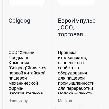
Gelgoog
ЕвроИмпульс
, ООО,
торговая
компания
ООО "Хэнань
Продажа
Продмаш
итальянского,
Компания
словенского,
“Gelgoog”Является
сербского
первой китайской
оборудования
пищевой
для пищевой
механической
промышленности:1.
фирма-
для переработки
изготовителью,и
молока — пункты
группой
приемки молока,
Чжэнчжоу
Москва
постоянного
сепараторы,
директора
маслобойки,