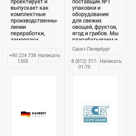
проектирует и
поставщик №1
выпускает как
упаковки и
комплектные
оборудования
производственные
для свежих
линии
овощей, фруктов,
переработки,
ягод и грибов. Мы
заморозки,
разрабатываем и
засушки и
реализуем
Санкт-Петербург
консервации
комплексные
+90 224 738
Написать
овощей и
решения для
1300
8 (812) 317-
Написать
фруктов, так и
сельскохозяйственных
01-70
отдельные
предприятий и
машины:
ритейла,
моечные,
объединяя
калибровочные
надежность
машины,
оборудования и
опрокидыватели,
качество...
паллетизаторы/
депаллетизаторы...