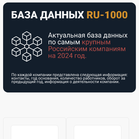
предприятий в
профессионального
Европе и США, ...
оборудования,
мебели, посуды и
...