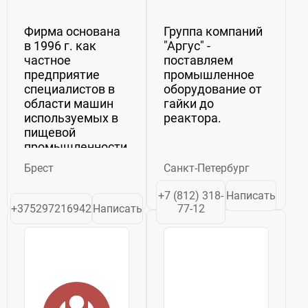
Фирма основана
Группа компаний
в 1996 г. как
"Аргус" -
частное
поставляем
предприятие
промышленное
специалистов в
оборудование от
области машин
гайки до
используемых в
реактора.
пищевой
промышленности.
Производство
Брест
Санкт-Петербург
оборудования и
комплектных
+7 (812) 318-
Написать
линий для
+375297216942
Написать
77-12
осуществления
процессов
переработки.
Наше основное
направление —
оборудование
для