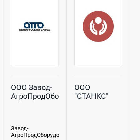
эксплуатацию
производителей.Специа
таких устройств,
нашей
как вакуум-
компании,...
выпарные...
ООО Завод-
ООО
АгроПродОборудование
"СТАНКС"
Завод-
АгроПродОборудование