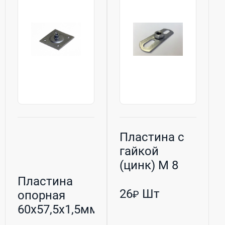
Пластина с
гайкой
(цинк) M 8
(30х80мм)
Пластина
26
Шт
опорная
₽
60х57,5х1,5мм
(М8)