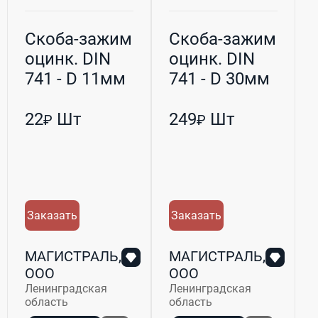
Скоба-зажим
Скоба-зажим
оцинк. DIN
оцинк. DIN
741 - D 11мм
741 - D 30мм
(М6) h-40мм
(М16) h-
105мм
22
Шт
249
Шт
₽
₽
Заказать
Заказать
МАГИСТРАЛЬ,
МАГИСТРАЛЬ,
ООО
ООО
Ленинградская
Ленинградская
область
область