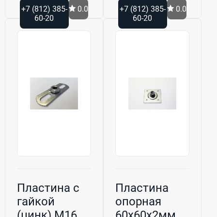
+7 (812) 385-
0.0
+7 (812) 385-
0.0
60-20
60-20
Пластина с
Пластина
гайкой
опорная
(цинк) M16
60х60х2мм