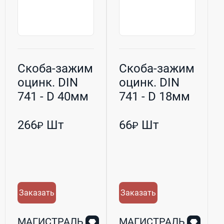
Скоба-зажим
Скоба-зажим
оцинк. DIN
оцинк. DIN
741 - D 40мм
741 - D 18мм
(М16) h-
(М10) h-70мм
130мм
266
Шт
66
Шт
₽
₽
Заказать
Заказать
МАГИСТРАЛЬ,
МАГИСТРАЛЬ,