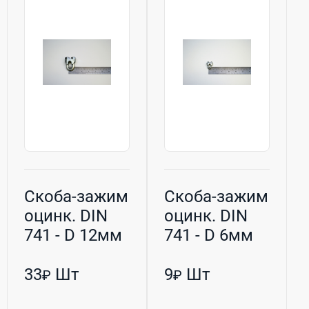
Скоба-зажим
Скоба-зажим
оцинк. DIN
оцинк. DIN
741 - D 12мм
741 - D 6мм
(М8) h-50мм
(М4) h-28мм
33
Шт
9
Шт
₽
₽