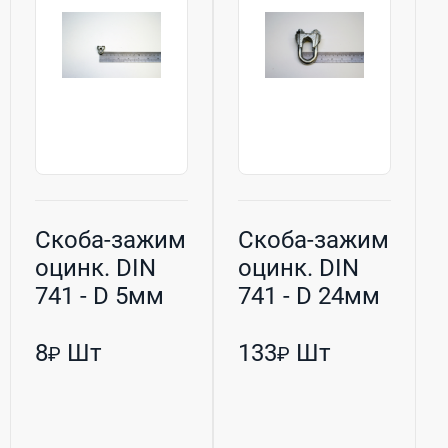
Скоба-зажим
Скоба-зажим
оцинк. DIN
оцинк. DIN
741 - D 5мм
741 - D 24мм
(М4) h-23мм
(М12) h-90мм
8
Шт
133
Шт
₽
₽