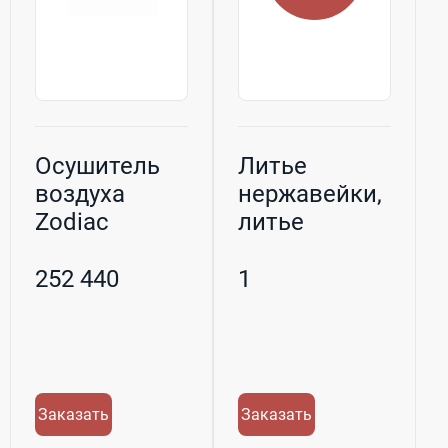
Осушитель
Литье
воздуха
нержавейки,
Zodiac
литье
Sirocco
нержавеющей
Ambient 80
стали
252 440
1
для ба...
Заказать
Заказать