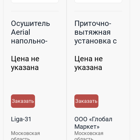
Осушитель
Приточно-
Aerial
вытяжная
напольно-
установка с
настенной
рекуператором
установки-
для ве...
Цена не
Цена не
AP50
указана
указана
Заказать
Заказать
Liga-31
ООО «Глобал
Маркет»
Московская
Московская
область
область