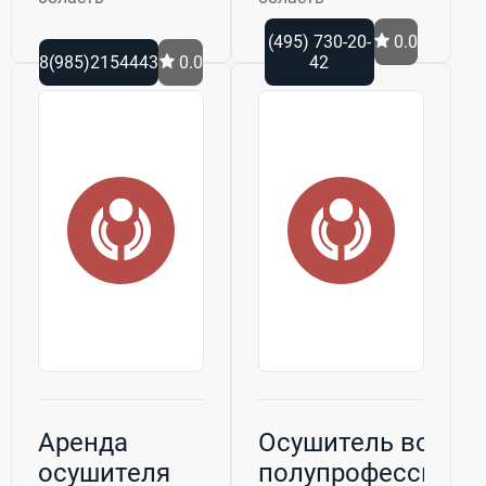
(495) 730-20-
0.0
8(985)2154443
0.0
42
Аренда
Осушитель воздух
осушителя
полупрофессиона