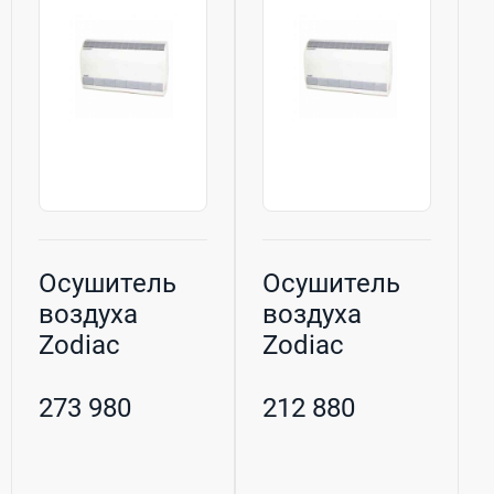
Осушитель
Осушитель
воздуха
воздуха
Zodiac
Zodiac
Sirocco
Sirocco
Ambient 110
Ambient 55
273 980
212 880
для б...
для ба...