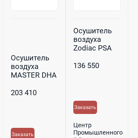
Осушитель
воздуха
Zodiac PSA
DT 850 E для
Осушитель
бассейна
136 550
воздуха
MASTER DHA
360
адсорбционный
203 410
Заказать
Центр
Промышленного
Заказать