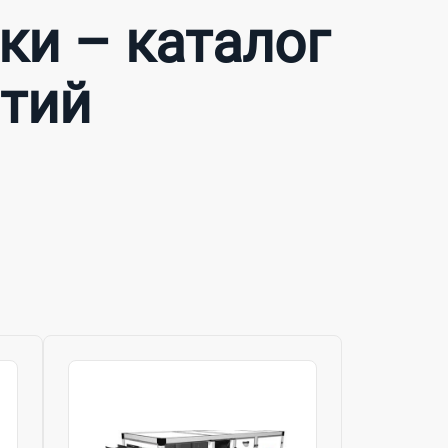
и – каталог
ятий