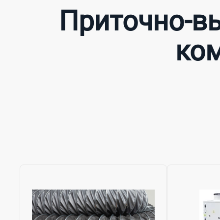
Приточно-в
ком