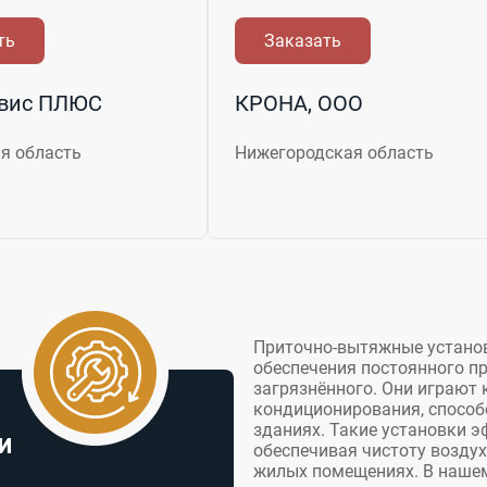
ть
Заказать
вис ПЛЮС
КРОНА, ООО
я область
Нижегородская область
Приточно-вытяжные установ
обеспечения постоянного п
загрязнённого. Они играют 
кондиционирования, спосо
зданиях. Такие установки э
и
обеспечивая чистоту возду
жилых помещениях. В наше