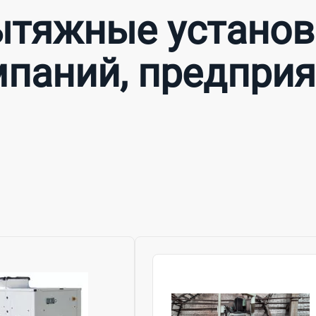
ытяжные установк
паний, предпри