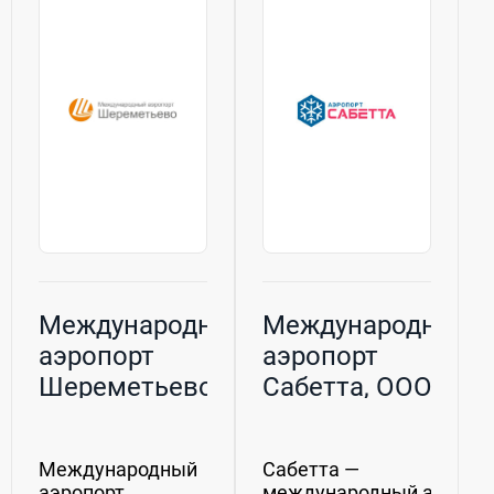
глав иностранных
Его значение и
государств и
влияние на
правительств,
туристическую
посещающих
индустрию и
Россию. Но не ...
экономику...
Международный
Международный
аэропорт
аэропорт
Шереметьево,
Сабетта, ООО
АО
Международный
Сабетта —
аэропорт
международный аэропор