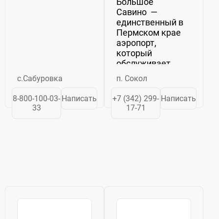
Большое
Савино —
единственный в
Пермском крае
аэропорт,
который
обслуживает
регулярные
с.Сабуровка
п. Сокол
пассажирские
перевозки. 30
8-800-100-03-
Написать
+7 (342) 299-
Написать
ноября 2017 года
33
17-71
состоялось
торжественное
открытие нового
терминала
международного
аэропорта
«Пермь»....