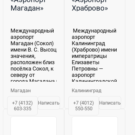
Магадан»
Храброво»
Международный
Международный
аэропорт
аэропорт
Магадан (Сокол)
Калининград
имени В. С. Высоцкого (IATA: GDX, ICAO: UHMM)
(Храброво) имени
значения,
императрицы
расположен близ
Елизаветы
посёлка Сокол, к
Петровны —
северу от
аэропорт
города Магадана на
Калининградской
...
области,
Магадан
Калининград
расположенный
в 20 км к северо-
+7 (4132)
Написать
+7 (4012)
Написать
востоку
603-335
550-550
от центра города.
Имеет статус
аэропорта
федерального