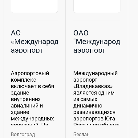
АО
ОАО
«Международный
"Международный
аэропорт
аэропорт
Волгоград»
Владикавказ"
Аэропортовый
Международный
комплекс
аэропорт
включает в себя
«Владикавказ»
здание
является одним
внутренних
из самых
авиалиний и
динамично
здание
развивающихся
международных
аэропортов Юга
авиалиний. На
России по объему
первом этаже
перевозок,
Волгоград
Беслан
здания
обеспечивая