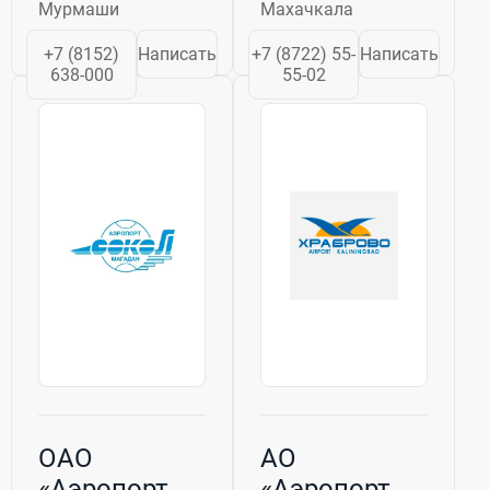
Мурмаши
Махачкала
области.
в аэропорту
Находится в 4 км
Махачкала; ·
+7 (8152)
Написать
+7 (8722) 55-
Написать
юго-западнее...
повышение
638-000
55-02
уровня
безопасности
полетов; ·
реализация в
аэропорту
Махачкала...
ОАО
АО
«Аэропорт
«Аэропорт