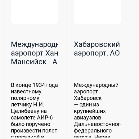
Международный
Хабаровский
аэропорт Ханты-
аэропорт, АО
Мансийск - АО
''Юграавиа''
В конце 1934 года
Международный
известному
аэропорт
полярному
Хабаровск
летчику Н.И.
— один из
Целибееву на
крупнейших
самолете АИР-6
авиаузлов
было поручено
Дальневосточного
произвести полет
федерального
с посадкой в
округа. Через