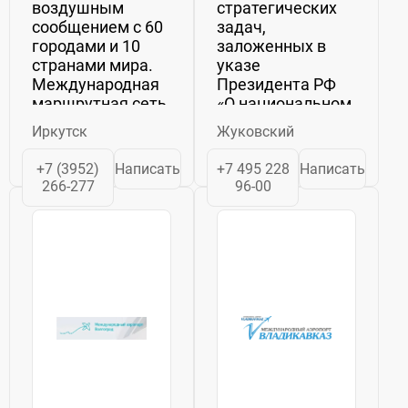
воздушным
стратегических
сообщением с 60
задач,
городами и 10
заложенных в
странами мира.
указе
Международная
Президента РФ
маршрутная сеть
«О национальном
включает более
центре
Иркутск
Жуковский
20 направлений
авиастроения»,
– от Южной
было принято
+7 (3952)
Написать
+7 495 228
Написать
Кореи и Китая до
решение о
266-277
96-00
Болгарии.
создании в
Аэропорт
г.о.Жуковский
стабильно входит
аэропорта, что
в первую
предполагало
двадцатку...
синергию
гражданской,
государственной
и
экспериментальной...