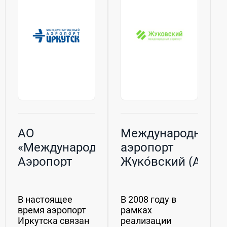
значения. Является...
АО
Международный
«Международный
аэропорт
Аэропорт
Жуко́вский (АО
Иркутск»
«РАМПОРТ
АЭРО»)
В настоящее
В 2008 году в
время аэропорт
рамках
Иркутска связан
реализации