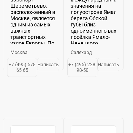
Шереметьево,
значения на
расположенный в
полуострове Ямал у
Москве, является
берега Обской
одним из самых
губы близ
важных
одноимённого вахтовог
транспортных
посёлка Ямало-
узлов Европы. По
Ненецкого
объему
автономного
Москва
Салехард
пассажирских и
округа России. Операто
грузовых
аэропорта...
+7 (495) 578
Написать
+7 (495) 228-
Написать
перевозок,
65 65
98-50
Шереметьево
занимает первое
место среди всех
российских
аэропортов. Его
маршрутная ...