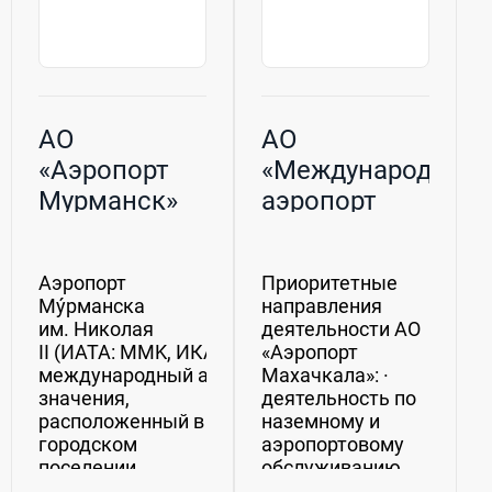
АО
АО
«Аэропорт
«Международный
Мурманск»
аэропорт
«Махачкала»
Аэропорт
Приоритетные
Му́рманска
направления
им. Николая
деятельности АО
II (ИАТА: MMK, ИКАО: ULMM) —
«Аэропорт
международный аэропорт федерального
Махачкала»: ·
значения,
деятельность по
расположенный в
наземному и
городском
аэропортовому
поселении
обслуживанию
Мурмаши Мурманской
воздушных судов