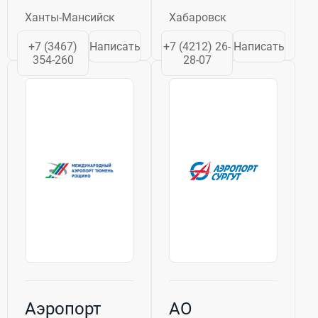
Остяко-Вогульске
международный
Ханты-Мансийск
Хабаровск
в связи с
аэропорт
подготовкой к
Хабаровск
+7 (3467)
Написать
+7 (4212) 26-
Написать
открытию
осуществляются
354-260
28-07
первых северных
регулярные и
трасс вдоль рек
чартерные
Обь и Иртыш. На
пассажирские
тот момент у
перевозки по
Остяко-
более чем 40
Вогульска...
направлениям, ...
Аэропорт
АО