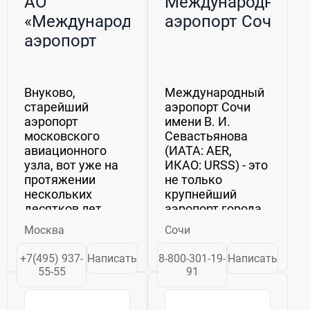
АО
Международный
«Международный
аэропорт Сочи
аэропорт
«Внуково»
Внуково,
Международный
старейший
аэропорт Сочи
аэропорт
имени В. И.
московского
Севастьянова
авиационного
(ИАТА: AER,
узла, вот уже на
ИКАО: URSS) - это
протяжении
не только
нескольких
крупнейший
десятков лет
аэропорт города
является местом
Сочи, но и
Москва
Сочи
для
главный узел
обслуживания
авиалиний в
+7(495) 937-
Написать
8-800-301-19-
Написать
высших
Южном
55-55
91
должностных лиц
Федеральном
страны, а также
округе России.