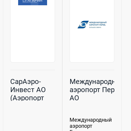
его
политике АО
модификации,A-
"Аэропорт
319/320/321...
Сургут",
направленной на
реконструкцию и
переоснащение...
СарАэро-
Международный
Инвест АО
аэропорт Пермь,
(Аэропорт
АО
Гагарин)
Международный
аэропорт