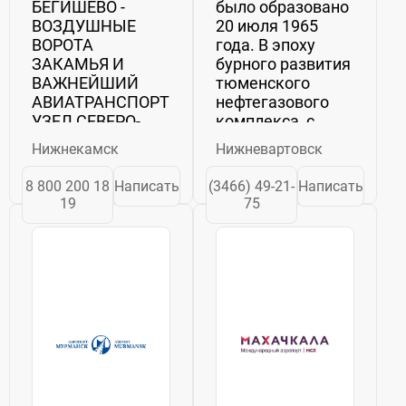
БЕГИШЕВО -
было образовано
ВОЗДУШНЫЕ
20 июля 1965
ВОРОТА
года. В эпоху
ЗАКАМЬЯ И
бурного развития
ВАЖНЕЙШИЙ
тюменского
АВИАТРАНСПОРТНЫЙ
нефтегазового
УЗЕЛ СЕВЕРО-
комплекса, с
ВОСТОЧНОГО
открытием
Нижнекамск
Нижневартовск
ЭКОНОМИЧЕСКОГО
Самотлорского
РЕГИОНА
месторождения в
8 800 200 18
Написать
(3466) 49-21-
Написать
ТАТАРСТАНА
1965 году
19
75
Международный
началась история
аэропорт
авиапредприятия.
Бегишево -
В глухой тайге и
дочернее
непроходимых...
предприятие ПАО
«КАМАЗ» - один
из наиболее
интенсивно...