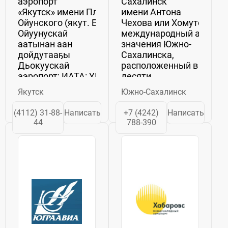
аэропорт
Сахалинск
«Якутск» имени Платона
имени Антона
Ойунского (якут. Былатыан
Чехова или Хомутово (IA
Ойуунускай
международный аэропор
аатынан аан
значения Южно-
дойдутааҕы
Сахалинска,
Дьокуускай
расположенный в
аэропорт; ИАТА: YKS, ИКАО: UEEE)
десяти
—
километрах от
Якутск
Южно-Сахалинск
международный аэропорт федерального
центра города, ...
значения в...
(4112) 31-88-
Написать
+7 (4242)
Написать
44
788-390