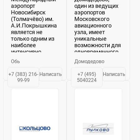
аэропорт
один из ведущих
Новосибирск
аэропортов
(Толмачёво) им.
Московского
А.И.Покрышкина
авиационного
является не
узла, имеет
только одним из
уникальные
наиболее
возможности для
интенсивно
одновременного
развивающихся
проведения
Обь
Домодедово
аэропортов
операций по
федерального
взлету и посадке
+7 (383) 216-
Написать
+7 (495)
Написать
значения, но и
на своих
99-99
5040224
крупнейшим
параллельных
транзитным
взлетно-
узлом на
посадочных
важнейших
полосах.
маршрутах
Расположенные в
между Европой и
двух километрах
Азией за
друг от...
Уралом....