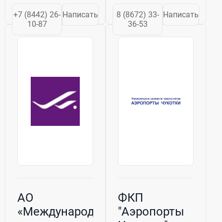
внутренних
полный спектр
+7 (8442) 26-
Написать
8 (8672) 33-
Написать
авиалиний
услуг по
10-87
36-53
находятся зал
обеспечению
ожидания,
приема и выпуска
авиакассы, зал
воздушных
регистрации, зал
судов,
прилёта, а также
топливному
зал вылета
обеспечению
повышенной
воздушных
комфортности....
судов,...
АО
ФКП
«Международный
"Аэропорты