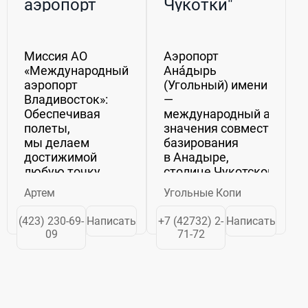
аэропорт
Чукотки"
Владивосток»
Миссия АО
Аэропорт
«Международный
Анáдырь
аэропорт
(Угольный) имени Ю. С. 
Владивосток»:
—
Обеспечивая
международный аэропор
полеты,
значения совместного
мы делаем
базирования
достижимой
в Анадыре,
любую точку
столице Чукотского
земного шара,
автономного
Артем
Угольные Копи
создаем
округа. Используется
атмосферу
транзитными воздушным
(423) 230-69-
Написать
+7 (42732) 2-
Написать
надежности
09
71-72
и комфорта,
чтобы наша
воздушная
гавань была
привлекательна