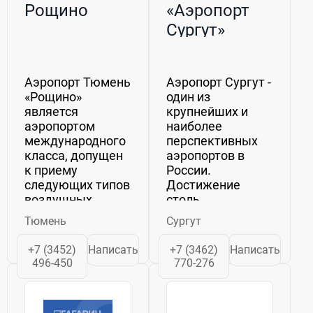
Рощино
«Аэропорт
Сургут»
Аэропорт Тюмень
Аэропорт Сургут -
«Рощино»
один из
является
крупнейших и
аэропортом
наиболее
международного
перспективных
класса, допущен
аэропортов в
к приему
России.
следующих типов
Достижение
воздушных
столь
судов: Боинг-777
значительных
Тюмень
Сургут
и его
результатов
модификации,Боинг-767-
стало
+7 (3452)
Написать
+7 (3462)
Написать
200 и его
возможным
496-450
770-276
модификации,Боинг-767-
благодаря
300 и его
активной
модификации,А-330 и
инвестиционной