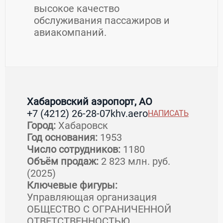
высокое качество
обслуживания пассажиров и
авиакомпаний.
Контакты Хабаровский аэропорт, АО
Хабаровский аэропорт, АО
+7 (4212) 26-28-07
khv.aero
НАПИСАТЬ
Страна:
Россия
Регион:
Хабаровский край
Город:
Хабаровск
Город:
Хабаровск
Год основания:
1953
Адрес:
680031, г. Хабаровск, Матвеевское
Число сотрудников:
1180
шоссе, 32
Объём продаж:
2 823 млн. руб.
(2025)
Ключевые фигуры:
загрузка карты...
Управляющая организация
ОБЩЕСТВО С ОГРАНИЧЕННОЙ
ОТВЕТСТВЕННОСТЬЮ