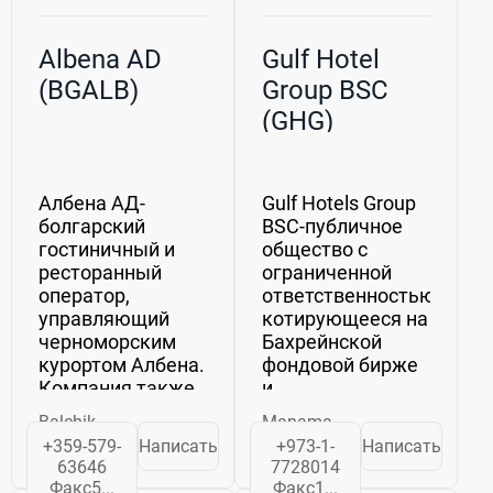
Albena AD
Gulf Hotel
(BGALB)
Group BSC
(GHG)
Албена АД-
Gulf Hotels Group
болгарский
BSC-публичное
гостиничный и
общество с
ресторанный
ограниченной
оператор,
ответственностью,
управляющий
котирующееся на
черноморским
Бахрейнской
курортом Албена.
фондовой бирже
Компания также
и
предоставляет
зарегистрированное
Balchik
Manama
жилье на берегу
в 1967 году.
+359-579-
Написать
+973-1-
Написать
моря. Албена АД-
Послание
63646
7728014
болгарский
председателя.
Факс5...
Факс1...