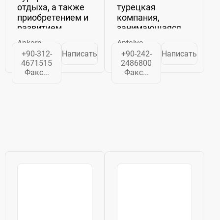
отдыха, а также
турецкая
приобретением и
компания,
развитием
занимающаяся
недвижимости
эксплуатацией
Ankara
Antalya
для
туристических
+90-312-
Написать
+90-242-
Написать
туристических
отелей и
4671515
2486800
проектов. Он
курортов, а также
Факс...
Факс...
управляет двумя
предоставлением
курортными
туристических
отелями, Club
услуг. У компании
Golden Beach и
есть отель в
Petroclub Abant
Мармарисе,
Yayla Tatil Koyu,...
работающий...