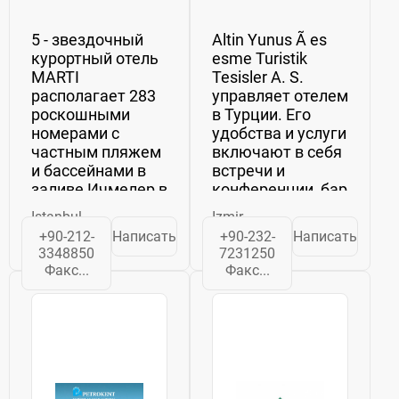
5 - звездочный
Altin Yunus Ã es
курортный отель
esme Turistik
MARTI
Tesisler A. S.
располагает 283
управляет отелем
роскошными
в Турции. Его
номерами с
удобства и услуги
частным пляжем
включают в себя
и бассейнами в
встречи и
заливе Ичмелер в
конференции, бар
Мармарисе,
и ресторан, спа-
Istanbul
Izmir
Турция. ...
салон, свадьбу и
+90-212-
Написать
+90-232-
Написать
Построенный в
банкет,
3348850
7231250
1969 году как
кейтеринг, а
Факс...
Факс...
первый
также встречи и
курортный отель
мероприятия на
в Турции с его
открытом
деревенской и
воздухе.
уникальной
Компания...
архитектурой, ...