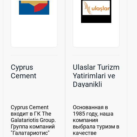
Cyprus
Ulaslar Turizm
Cement
Yatirimlari ve
Dayanikli
Tuketim
Mallari
Cyprus Cement
Основанная в
Ticaret
входит в ГК The
1985 году, наша
Pazarlama AS
Galatariotis Group.
компания
Группа компаний
выбрала туризм в
"Галатариотис"
качестве