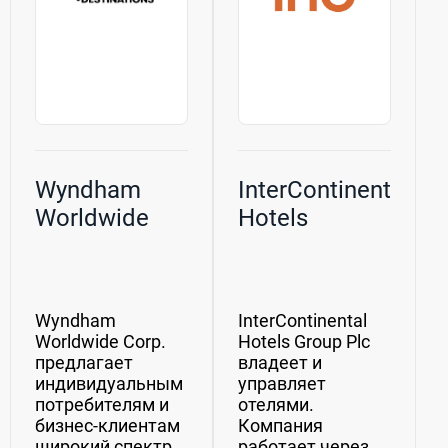
Wyndham
InterContinental
Worldwide
Hotels
Wyndham
InterContinental
Worldwide Corp.
Hotels Group Plc
предлагает
владеет и
индивидуальным
управляет
потребителям и
отелями.
бизнес-клиентам
Компания
широкий спектр
работает через