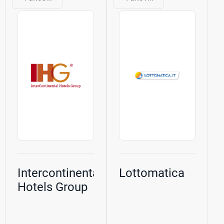
гостиничный и
Gulf Hotels Group
ресторанный
имеет богатый
оператор,
опыт в ведении
управляющий
первоклассных
черноморским
гостиничных...
курортом
Албена....
Intercontinental
Lottomatica
Hotels Group