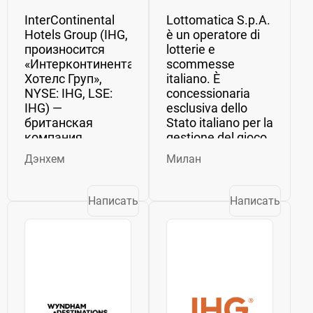
InterContinental
Lottomatica S.p.A.
Hotels Group (IHG,
è un operatore di
произносится
lotterie e
«Интерконтинентал
scommesse
Хотелс Груп»,
italiano. È
NYSE: IHG, LSE:
concessionaria
IHG) —
esclusiva dello
британская
Stato italiano per la
компания,
gestione del gioco
оператор
del Lotto ed è la
Дэнхем
Милан
гостиничных
filiale italiana del
сетей. Штаб-
gruppo
квартира — в
International Game
Написать
Написать
городе Денхэм,
Technology, a sua
графство
volta...
Бакингемшир.
Образована в
2003...