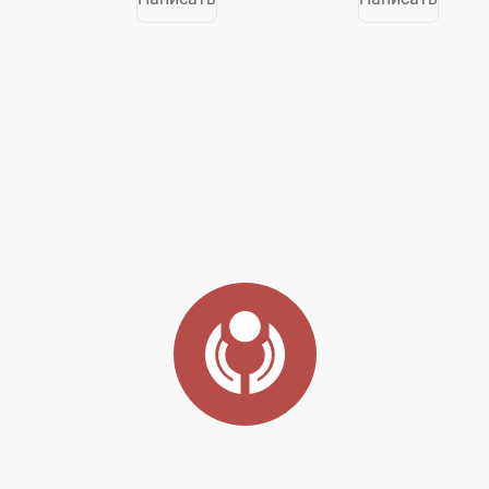
арендой,
жилья и
управлением,
таймшеров. Он
развитием и
работает в
франчайзингом
следующих
отелей, курортов
бизнес-
и таймшеров.
сегментах:
Компания
Североамериканский...
работает в
следующих...