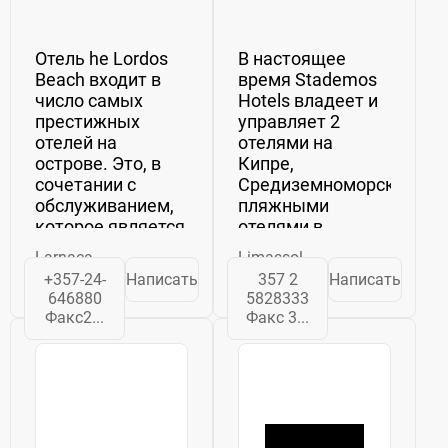
Отель he Lordos
В настоящее
Beach входит в
время Stademos
число самых
Hotels владеет и
престижных
управляет 2
отелей на
отелями на
острове. Это, в
Кипре,
сочетании с
Средиземноморскими
обслуживанием,
пляжными
которое является
отелями в
столь же
Лимассоле и
Larnaca
Limassol
сдержанным,
отелем Elysium в
+357-24-
Написать
357 2
Написать
сколь и
Пафосе.
646880
5828333
внимательным,
Факс2...
Факс 3...
делает этот отель
естественным
выбором для
отдыха.