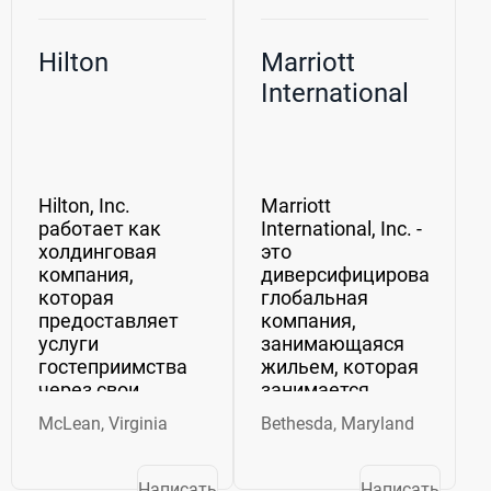
Hilton
Marriott
International
Hilton, Inc.
Marriott
работает как
International, Inc. -
холдинговая
это
компания,
диверсифицированная
которая
глобальная
предоставляет
компания,
услуги
занимающаяся
гостеприимства
жильем, которая
через свои
занимается
дочерние
эксплуатацией и
McLean, Virginia
Bethesda, Maryland
компании. Он
франшизой
занимается
отелей, объектов
владением,
корпоративного
Написать
Написать