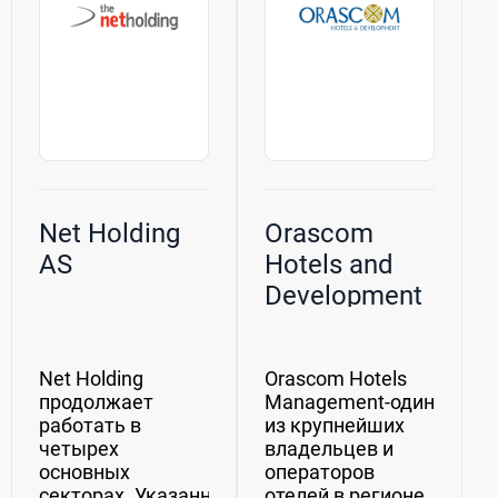
Net Holding
Orascom
AS
Hotels and
Development
SAE (ORHD)
Net Holding
Orascom Hotels
продолжает
Management-один
работать в
из крупнейших
четырех
владельцев и
основных
операторов
секторах. Указанными
отелей в регионе