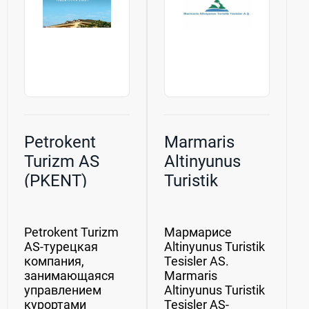
Petrokent
Marmaris
Turizm AS
Altinyunus
(PKENT)
Turistik
Tesisleri AS
Petrokent Turizm
Мармарисе
AS-турецкая
Altinyunus Turistik
компания,
Tesisler AS.
занимающаяся
Marmaris
управлением
Altinyunus Turistik
курортами
Tesisler AS-