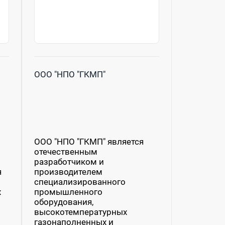
ООО "НПО "ГКМП"
ООО "НПО "ГКМП" является
отечественным
разработчиком и
я
производителем
специализированного
х
промышленного
оборудования,
высокотемпературных
газонаполненных и