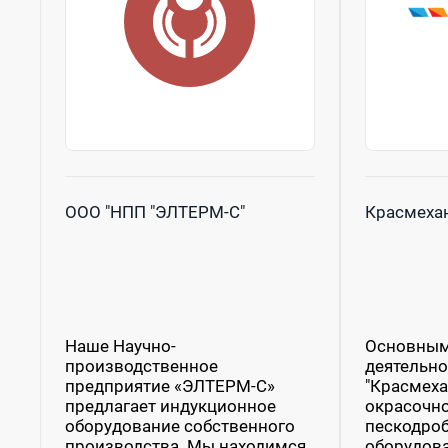
ООО "НПП "ЭЛТЕРМ-С"
Красмеха
Наше Научно-
Основным
производственное
деятельн
предприятие «ЭЛТЕРМ-С»
"Красмеха
предлагает индукционное
окрасочно
оборудование собственного
пескодроб
производства. Мы находимся
оборудова