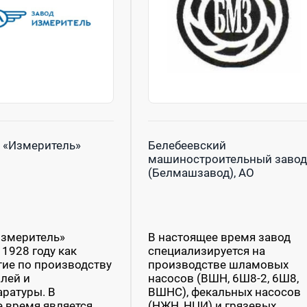
 «Измеритель»
Белебеевский
машиностроительный завод
(Белмашзавод), АО
Измеритель»
В настоящее время завод
 1928 году как
специализируется на
ие по производству
производстве шламовых
лей и
насосов (ВШН, 6Ш8-2, 6Ш8,
ратуры. В
ВШНС), фекальных насосов
 время является
(НЖН, НЦИ) и грязевых