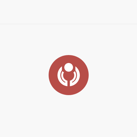
асть
Город:
Санкт-Петербург
овский р-н, Горелово, ул. Понссе, д.18
E-mail:
info@megatechnika.ru