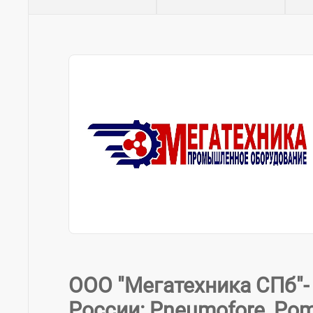
ООО "Мегатехника СПб"
России: Pneumofore, Pompe