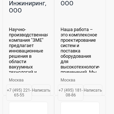
Инжиниринг,
ООО
ООО
Научно-
Наша работа –
производственная
это комплексное
компания "ЗМЕ"
проектирование
предлагает
систем и
инновационные
поставка
решения в
оборудования
области
для
вакуумных
высокотехнологичных
технологий и
применений. Мы
перекачки
заботимся о
Москва
Москва
жидкостей. Мы
нашей репутации
специализируемся
как надежного
+7 (495) 221-
Написать
+7 (495) 181-
Написать
на разработке и
партнера и
65-55
08-86
внедрении
стремимся
передовых
поддерживать
систем,
долгосрочные и