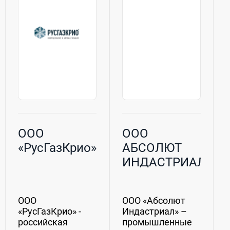
выпускаемых под
торговой маркой
Фригодизайн®....
ООО
ООО
«РусГазКрио»
АБСОЛЮТ
ИНДАСТРИАЛ
ООО
ООО «Абсолют
«РусГазКрио» -
Индастриал» –
российская
промышленные