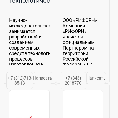
технологическая
лаборатория
(НИТЛ)
Научно-
ООО «РИФОРН»
исследовательская технологическая лаборатор
Компания
занимается
«РИФОРН»
разработкой и
является
созданием
официальным
современных
Партнером на
средств технологического оснащения
территории
процессов
Российской
изготовления и
Федерации, а
ремонта
также стран
теплообменного
ближнего
+ 7 (812)713-
Написать
+7 (343)
Написать
оборудования
зарубежья,
85-13
2018770
крупнейшего
Российского
производителя
лакокрасочных
материалов —
«КРАСКО» (г....