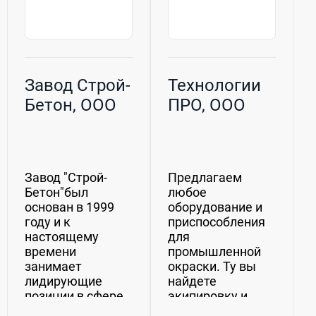
Завод Строй-
Технологии
Бетон, ООО
ПРО, ООО
Завод "Строй-
Предлагаем
Бетон"был
любое
основан в 1999
оборудование и
году и к
приспособления
настоящему
для
времени
промышленной
занимает
окраски. Ту вы
лидирующие
найдете
позиции в сфере
экипировку и
производства
вспомогательные