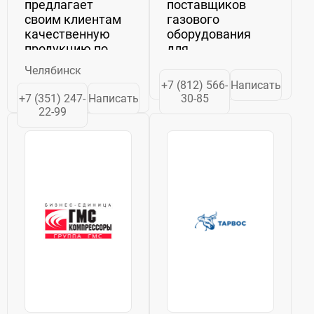
предлагает
поставщиков
своим клиентам
газового
качественную
оборудования
продукцию по
для
доступной цене.
энергетической
Челябинск
Уникальное
отрасли России.
+7 (812) 566-
Написать
компрессорное
Наша компания
+7 (351) 247-
Написать
30-85
оборудование
работает на
22-99
BOGE, известное
отечественном
своим отменным
рынке с 2010
качеством и
года.
превосходными
«Фасэнергомаш»
характеристиками:...
поставляет
оборудование...