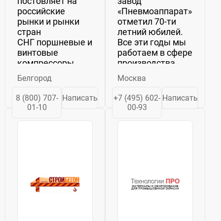
постовляет на
завод
российские
«Пневмоаппарат»
рынки и рынки
отметил 70-ти
стран
летний юбилей.
СНГ поршневые и
Все эти годы мы
винтовые
работаем в сфере
компрессоры
производства
брендов Remeza,
компонентов
Белгород
Москва
Fubag,
общемашиностроительн
Abac (среднего,
применения. В
8 (800) 707-
Написать
+7 (495) 602-
Написать
высокго и
годы Великой
01-10
00-93
низкого
Отечественной
давления);
войны завод
дизельные и
перешел на
бензиновые
выпуск военной
электростанции
продукции...
Fubag, Huter;
сварочное
оборудование...