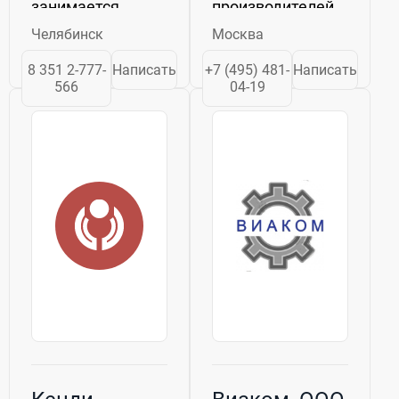
занимается
производителей,
разработкой,
таких как Ремеза,
Челябинск
Москва
производством,
Zammer, Fiac и
поставкой,
Aircast, а также
8 351 2-777-
Написать
+7 (495) 481-
Написать
монтажом и
профессиональное
566
04-19
пусконаладкой
обслуживание,
систем, которые
соответствующее
предназначены
самым высоким
для подготовки
стандартам. ...
природного и
попутного...