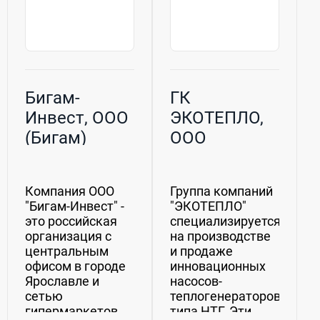
Бигам-
ГК
Инвест, ООО
ЭКОТЕПЛО,
(Бигам)
ООО
Компания ООО
Группа компаний
"Бигам-Инвест" -
"ЭКОТЕПЛО"
это российская
специализируется
организация с
на производстве
центральным
и продаже
офисом в городе
инновационных
Ярославле и
насосов-
сетью
теплогенераторов
гипермаркетов
типа НТГ. Эти