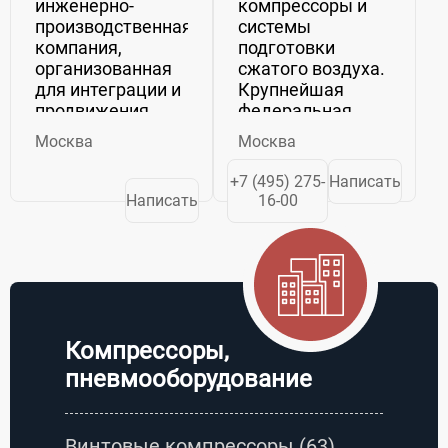
инженерно-
компрессоры и
производственная
системы
компания,
подготовки
организованная
сжатого воздуха.
для интеграции и
Крупнейшая
продвижения
федеральная
современных
сеть
Москва
Москва
криогенных
дистрибьюторов
технологий и
компрессорного
+7 (495) 275-
Написать
оборудования,
оборудования –
Написать
16-00
систем
ООО «Абсолют
цифровизации и
Индастриал»
автоматизации
эксклюзивный
промышленности.
поставщик
Основана в 2014
компрессорного
году. Кроме...
оборудования,
расходных...
Компрессоры,
пневмооборудование
Винтовые компрессоры
(63)