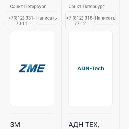
Lutos. С 2003 года
Санкт-Петербург
Санкт-Петербург
ООО
«Мегатехника
+7(812) 331-
Написать
+7 (812) 318-
Написать
СПб» успела
70-11
77-12
зарекомендовать
себя как
надежный
производитель и
поставщик
промышленного
оборудования, ...
ЗМ
АДН-ТЕХ,