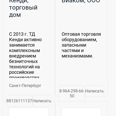
Кенди,
Виаком, ООО
торговый
дом
С 2013 г. ТД
Оптовая торговля
Кенди активно
оборудованием,
занимается
запасными
комплексным
частями и
внедрением
механизмами.
безниточных
технологий на
российские
производства,
поставляя
Санкт-Петербург
товары и услуги в
8-964-298-66-
Написать
этой области: –
50
Оборудование
88126111137
Написать
для
герметизации
швов,