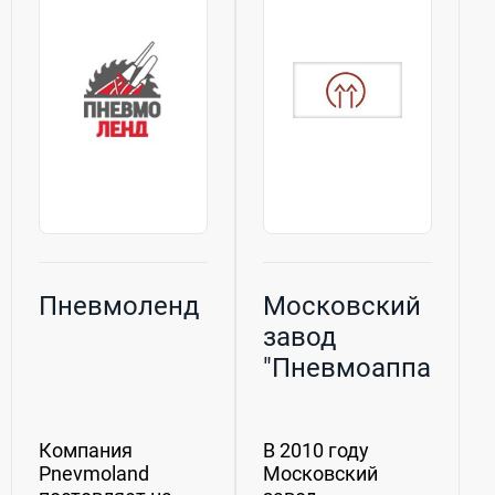
включающих в
взаимовыгодные
себя
отношения с
воздуходувки,
нашими
компрессоры и
заказчиками...
центробежные
насосы....
Пневмоленд
Московский
завод
"Пневмоаппарат",
ООО
Компания
В 2010 году
Pnevmoland
Московский