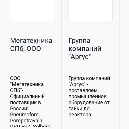
Мегатехника
Группа
СПб, ООО
компаний
"Аргус"
ООО
Группа компаний
"Мегатехника
"Аргус" -
СПб"-
поставляем
Официальный
промышленное
поставщик в
оборудование от
России:
гайки до
Pneumofore,
реактора.
Pompetravaini,
DVP, FPZ, Solberg,