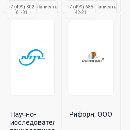
оборудования
материалы для
+7 (499) 302-
Написать
+7 (499) 685-
Написать
для производства
покраски.
61-31
42-21
строительных
Интернет
материалов.
магазин для
Благодаря
потовых и
динамичному и
розничных
продуманному
покупателей
развитию мы не
Технологии-Про.
только смогли
увеличить...
Научно-
Рифорн, ООО
исследовательская