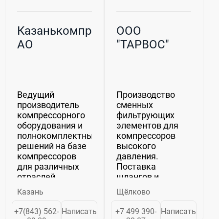
Казанькомпрессормаш,
ООО
АО
"ТАРВОС"
Ведущий
Производство
производитель
сменных
компрессорного
фильтрующих
оборудования и
элементов для
полнокомплектных
компрессоров
решений на базе
высокого
компрессоров
давления.
для различных
Поставка
отраслей
шлангов и
промышленности
рукавов.
Казань
Щёлково
в России и
странах СНГ - АО
+7(843) 562-
Написать
+7 499 390-
Написать
«Казанькомпрессормаш»