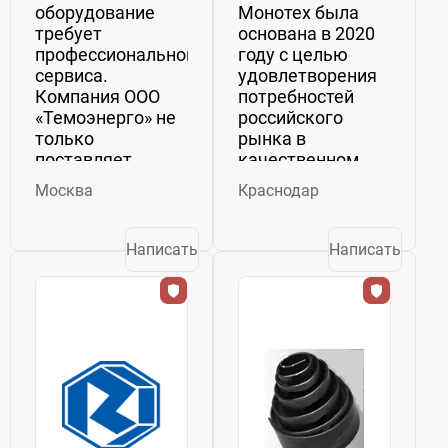
оборудование
Монотех была
требует
основана в 2020
профессионального
году с целью
сервиса.
удовлетворения
Компания ООО
потребностей
«Темоэнерго» не
российского
только
рынка в
поставляет
качественном
винтовые
компрессорном
Москва
Краснодар
компрессоры
оборудовании. За
ведущих марок
короткий срок
(Dalgakiran, Berg,
Монотех смогла
Написать
Написать
ЗИФ, ЧКЗ,
завоевать
KraftMachine,
доверие
CROSSAIR,
клиентов и
Ремеза, АСО,
расширить свои
Atlas Copco), но и
производственные
обеспечивает их
мощности. ...
бесперебойную...