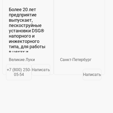
Более 20 лет
предприятие
выпускает,
пескоструйные
установки DSG®
напорного и
инжекторного
типа, для работы
в цехах и
закрытых
Великие Луки
Санкт-Петербург
помещениях
камеры (кабины)
+7 (800) 250-
Написать
стационарные
05-54
Написать
очистные серии
КСО®. Для
абразивоструйной
обработки
крупногабаритных
изделий...