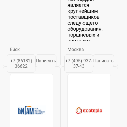
является
крупнейшим
поставщиков
следующего
оборудования:
поршневых и
винтовых
компрессоров
Ейск
Москва
Ремеза, винтовых
компрессоров и
+7 (86132)
Написать
+7 (495) 937-
Написать
дизельных
36622
37-43
генераторов
Zammer, а также
электростанций,
сварочного
оборудования,...