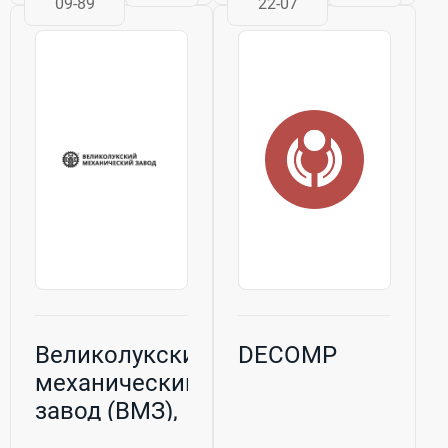
09-89
22-07
(АО «Казанский
завод
компрессорного
машиностроения»...
Великолукский
DECOMP
механический
завод (ВМЗ),
ООО