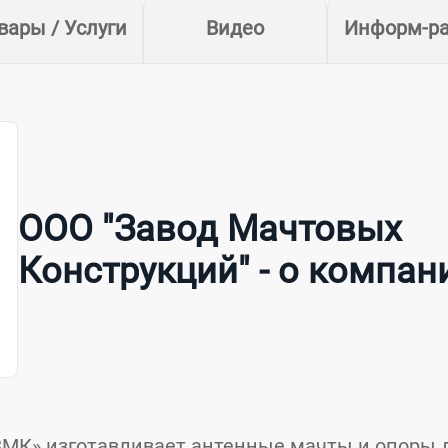
вары / Услуги
Видео
Информ-р
ООО "Завод Мачтовых
Конструкций" - о компан
МК» изготавливает антенные мачты и опоры 