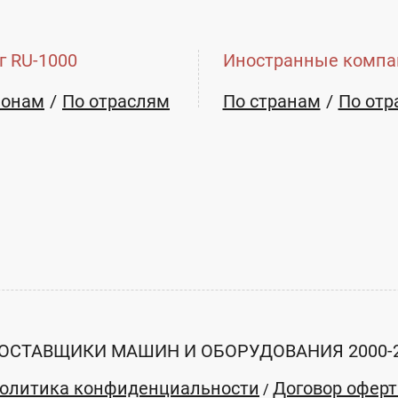
zakaz-zmk@bk.ru
: Для заказов.
г RU-1000
Иностранные компа
язи МСК300-30
Мачта связи МСТ450-45
о 30 метров.
высотой до 45 метров.
ионам
По отраслям
По странам
По отр
0
Шт
456 930
Шт
₽
₽
В наличии
ть
Заказать
ОСТАВЩИКИ МАШИН И ОБОРУДОВАНИЯ 2000-
вод Мачтовых
ООО "Завод Мачтовых
Констр...
олитика конфиденциальности
Договор офер
/
я область
Ивановская область