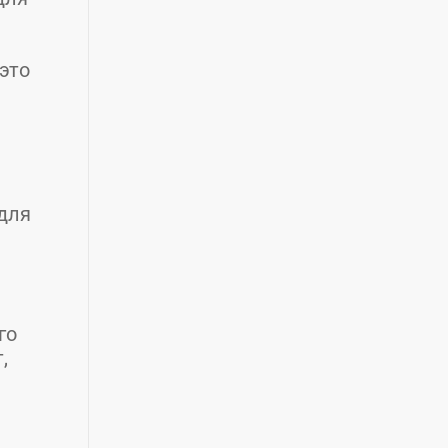
это
для
го
,