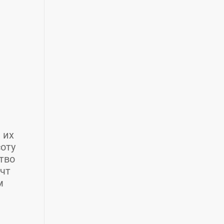
 их
оту
тво
чт
м