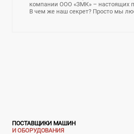
компании ООО «ЗМК» – настоящих п
В чем же наш секрет? Просто мы лю
Контакты ООО "Завод Мачтовых Ко
Товары / Услуги
Страна:
Россия
Регион:
Ивановская област
Адрес:
Ивановская область город Фурмано
Телефон:
+79612444569
ПОСТАВЩИКИ МАШИН
И ОБОРУДОВАНИЯ