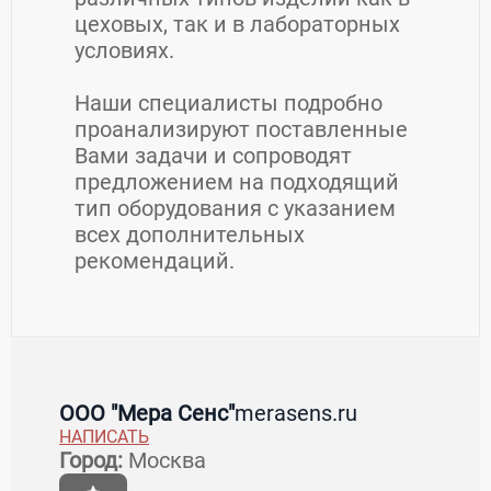
цеховых, так и в лабораторных
условиях.
Наши специалисты подробно
проанализируют поставленные
Вами задачи и сопроводят
предложением на подходящий
тип оборудования с указанием
всех дополнительных
рекомендаций.
Контакты ООО "Мера Сенс"
Товары / Услуги
ООО "Мера Сенс"
merasens.ru
НАПИСАТЬ
Страна:
Россия
Регион:
Московская область
Город:
Москва
Город:
Москва