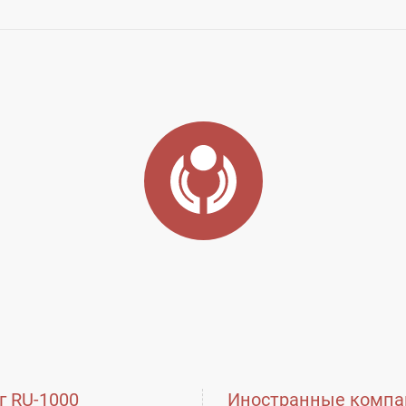
ь
Город:
Химки
городской округ, ​д.Брёхово, Пятницкое шоссе 
г RU-1000
Иностранные компа