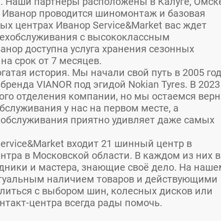
. Наши партнеры расположены в Калуге, Омск
 Иванор проводится шиномонтаж и базовая
ых центрах Иванор Service&Market вас ждет
техобслуживания с высококлассным
анор доступна услуга хранения сезонных
на срок от 7 месяцев.
гатая история. Мы начали свой путь в 2005 год
бренда VIANOR под эгидой Nokian Tyres. В 2023
кого отделения компании, но мы остаемся вер
бслуживания у нас на первом месте, а
ехобслуживания приятно удивляет даже самых
Service&Market входит 21 шинный центр в
нтра в Московской области. В каждом из них в
дники и мастера, знающие своё дело. На наше
ктуальным наличием товаров и действующими
литься с выбором шин, колесных дисков или
нтакт-центра всегда рады помочь.