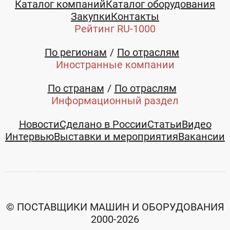
Каталог компаний
Каталог оборудования
область
Закупки
Контакты
Рейтинг RU-1000
88001011657
По регионам
По отраслям
Иностранные компании
Смотреть все товары и услуги
По странам
По отраслям
Информационный раздел
Новости
Сделано в России
Статьи
Видео
Интервью
Выставки и мероприятия
Вакансии
© ПОСТАВЩИКИ МАШИН И ОБОРУДОВАНИЯ
2000-2026