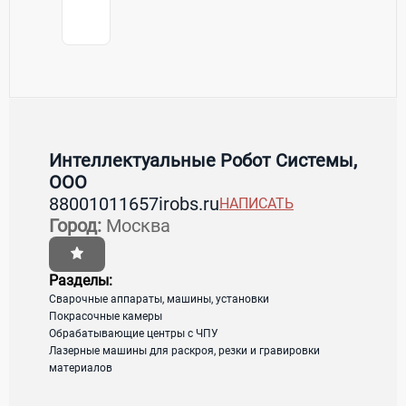
Контакты Интеллектуальные Робот
Товары / Услуги
Системы, ООО
Интеллектуальные Робот Системы,
ООО
88001011657
irobs.ru
НАПИСАТЬ
Страна:
Россия
Регион:
Московская область
Город:
Москва
Город:
Москва
Адрес:
105264, г. Москва, ул. 10-я Парковая,
д. 20, этаж 1, пом. XX
Разделы:
Сварочные аппараты, машины, установки
Покрасочные камеры
Обрабатывающие центры с ЧПУ
Лазерные машины для раскроя, резки и гравировки
Телефон:
материалов