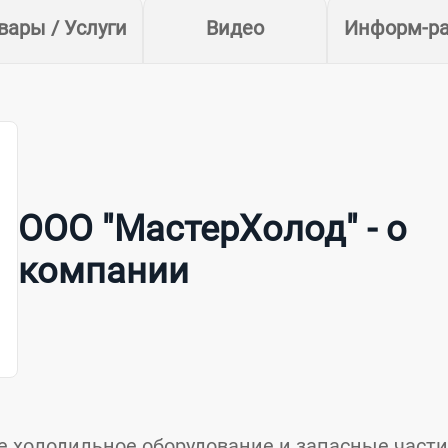
вары / Услуги
Видео
Информ-р
ООО "МастерХолод" - о
компании
 холодильное оборудование и запасные части