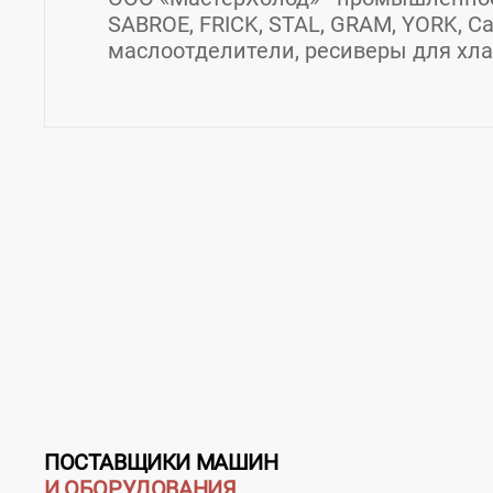
SABROE, FRICK, STAL, GRAM, YORK, Carl
маслоотделители, ресиверы для хлад
Контакты ООО "МастерХолод"
Товары / Услуги
Страна:
Россия
Регион:
Ленинградская обл
Адрес:
п. Шушары, тер. Пулковское, д. 31
загрузка карты...
ПОСТАВЩИКИ МАШИН
И ОБОРУДОВАНИЯ