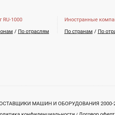
г RU-1000
Иностранные компа
д давлением Bitzer
Компрессорный агрегат для
ильных систем...
холодильных систем
ионам
По отраслям
По странам
По отр
е указана
Цена не указана
E-mail:
ть
Заказать
office@mastercold.spb.ru
ОСТАВЩИКИ МАШИН И ОБОРУДОВАНИЯ 2000-
стерХолод"
ООО "МастерХолод"
олитика конфиденциальности
Договор офер
/