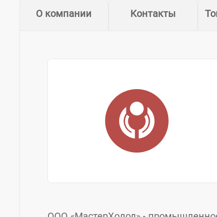
О компании
Контакты
То
ООО «МастерХолод» - промышленное