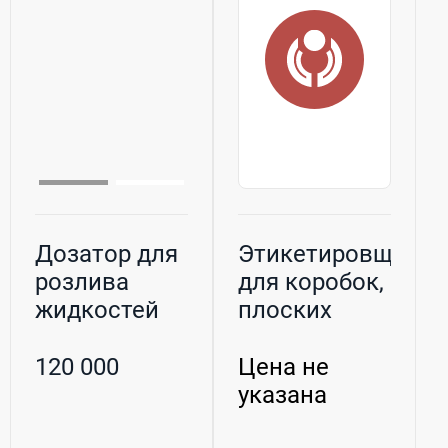
Дозатор для
Этикетировщик
розлива
для коробок,
жидкостей
плоских
бутылок и
флако...
120 000
Цена не
указана