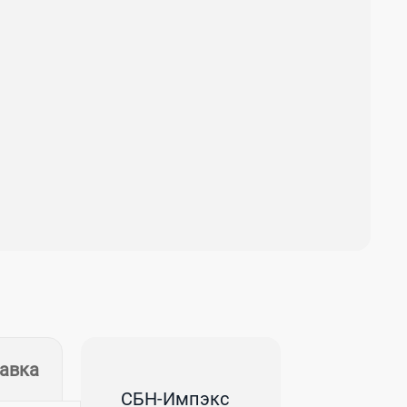
тавка
СБН-Импэкс