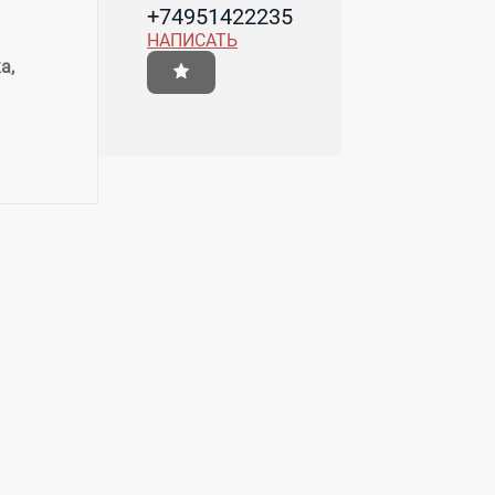
+74951422235
НАПИСАТЬ
а,