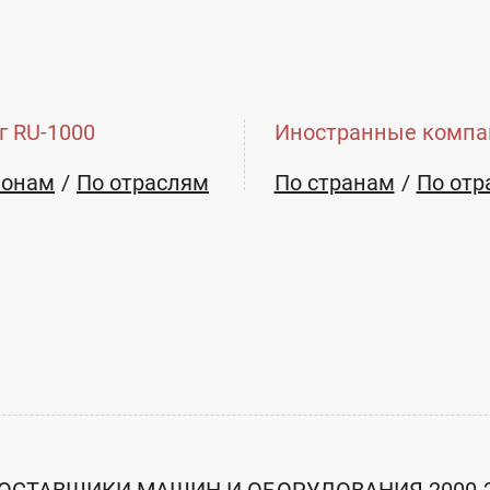
г RU-1000
Иностранные компа
ионам
По отраслям
По странам
По отр
и КТП 25-2500кВа.
е указана
ОСТАВЩИКИ МАШИН И ОБОРУДОВАНИЯ 2000-