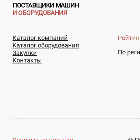
ПОСТАВЩИКИ МАШИН
И ОБОРУДОВАНИЯ
Каталог компаний
Рейтин
Каталог оборудования
По рег
Закупки
Контакты
Продаем электродвигатели
подстанци
АИР,АИРС,ВА,ВАО,МТКН
Цена не указана
Цена н
Реклама на портале
© П