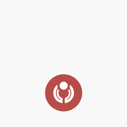
е указана
Цена не указана
E-mail:
ть
Заказать
vvz@evoprom.ru
 "ЭвоПром"
ООО НПО "ЭвоПром"
кая область
Свердловская область