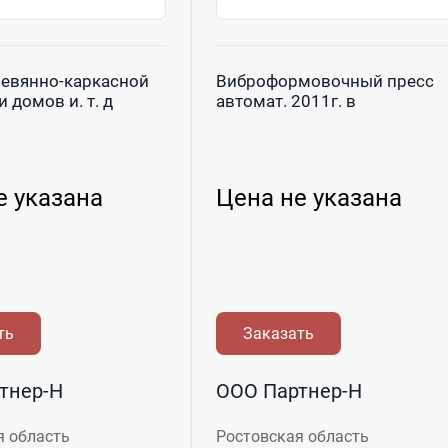
ревянно-каркасной
Виброформовочный пресс
 домов и. т. д
автомат. 2011г. в
е указана
Цена не указана
ть
Заказать
тнер-Н
ООО Партнер-Н
я область
Ростовская область