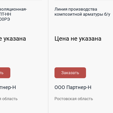
золяционная-
Линия производства
ПТ-НН
композитной арматуры б/у
000РЭ
е указана
Цена не указана
ть
Заказать
тнер-Н
ООО Партнер-Н
я область
Ростовская область