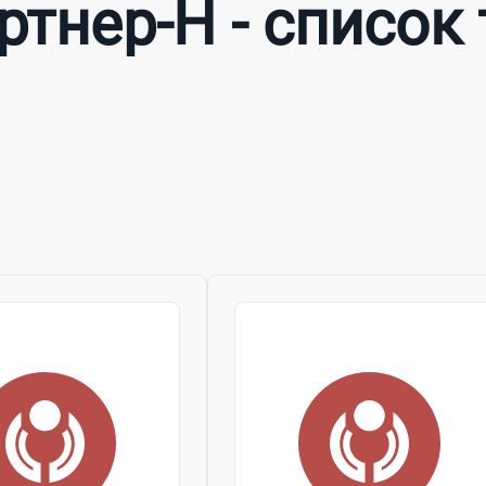
тнер-Н - список