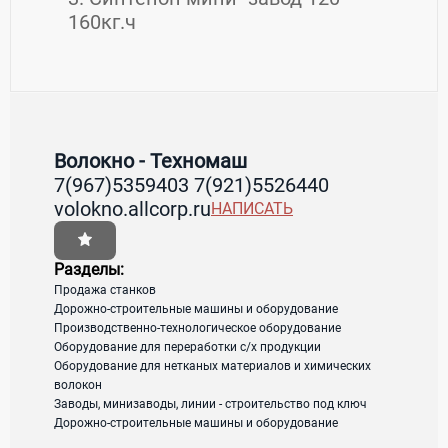
160кг.ч
Контакты Волокно - Техномаш
Товары / Услуги
Новости компании
Волокно - Техномаш
7(967)5359403 7(921)5526440
Страна:
Россия
28.01.2014 | Технология
volokno.allcorp.ru
НАПИСАТЬ
Адрес:
Санкт-петербург . малоохтинский пр-
производства Спанбонд:
т,16
Технология производства
Разделы:
Спанбонд: В качестве
Продажа станков
сырья для производства
Дорожно-строительные машины и оборудование
загрузка карты...
Производственно-технологическое оборудование
спанбонда используются
Оборудование для переработки с/х продукции
волокнообразующие полимеры с широким
Оборудование для нетканых материалов и химических
молекулярно-массовым распределением,
волокон
такие как полипропилен (ПП),
Заводы, минизаводы, линии - строительство под ключ
Дорожно-строительные машины и оборудование
полиэтелентерефталат (ПЭТФ), полиамид