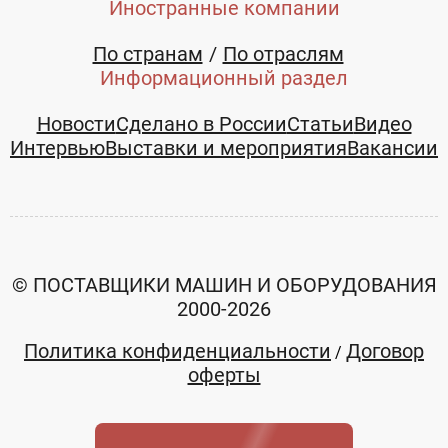
Иностранные компании
область
область
+7 (495)
+7 (495)
По странам
По отраслям
5855594
5855594
Информационный раздел
Новости
Сделано в России
Статьи
Видео
Интервью
Выставки и мероприятия
Вакансии
© ПОСТАВЩИКИ МАШИН И ОБОРУДОВАНИЯ
2000-2026
Политика конфиденциальности
Договор
/
оферты
Системы
Домофоны
контроля и