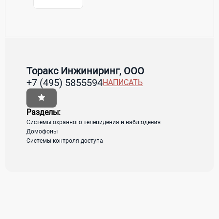
Контакты Торакс Инжиниринг, ООО
Товары / Услуги
Торакс Инжиниринг, ООО
+7 (495) 5855594
НАПИСАТЬ
Страна:
Россия
Регион:
Московская область
Адрес:
Москва, ул.Борисовская, д.11
Разделы:
Системы охранного телевидения и наблюдения
Домофоны
загрузка карты...
Системы контроля доступа