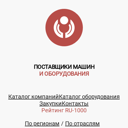
Системы
Системы IP-
видеонаблюдения
видеонаблюдени
Цена не
Цена не
указана
указана
ПОСТАВЩИКИ МАШИН
И ОБОРУДОВАНИЯ
Телефон:
Заказать
Заказать
Каталог компаний
Каталог оборудования
+7 (495) 5855594
Закупки
Контакты
Торакс
Торакс
Рейтинг RU-1000
Инжиниринг,
Инжиниринг,
ООО
ООО
По регионам
По отраслям
Московская
Московская