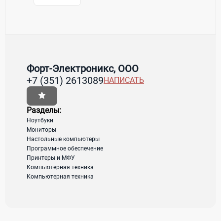
Контакты Форт-Электроникс, ООО
Товары / Услуги
Форт-Электроникс, ООО
+7 (351) 2613089
НАПИСАТЬ
Страна:
Россия
Регион:
Челябинская область
Адрес:
Челябинск, ул. Энтузиастов, д. 21
Разделы:
Ноутбуки
Мониторы
Настольные компьютеры
загрузка карты...
Программное обеспечение
Принтеры и МФУ
Компьютерная техника
Компьютерная техника