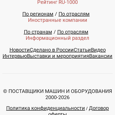
область
область
Рейтинг RU-1000
+7 (351)
+7 (351)
По регионам
По отраслям
2613089
2613089
Иностранные компании
По странам
По отраслям
Информационный раздел
Новости
Сделано в России
Статьи
Видео
Интервью
Выставки и мероприятия
Вакансии
© ПОСТАВЩИКИ МАШИН И ОБОРУДОВАНИЯ
2000-2026
Ноутбук
"Монитор ЖК
Политика конфиденциальности
Договор
/
Lenovo
18,5"
оферты