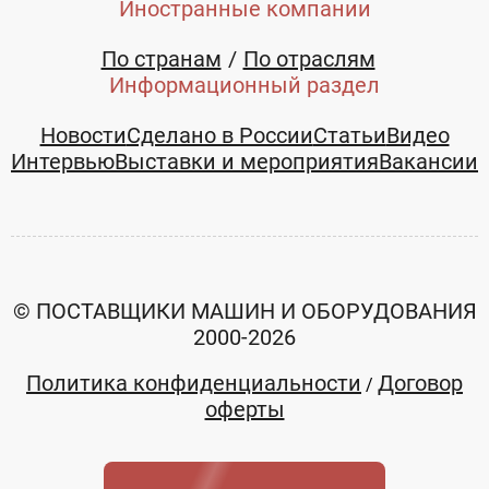
Иностранные компании
+7 (347)
+7 (347)
2959844
2959844
По странам
По отраслям
Информационный раздел
Новости
Сделано в России
Статьи
Видео
Интервью
Выставки и мероприятия
Вакансии
© ПОСТАВЩИКИ МАШИН И ОБОРУДОВАНИЯ
2000-2026
Политика конфиденциальности
Договор
/
оферты
Автомат
Пленка
вертикальный
термоусадочная