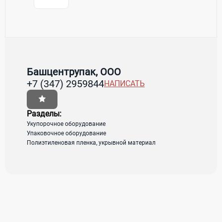
Контакты Башцентрупак, ООО
Товары / Услуги
Башцентрупак, ООО
+7 (347) 2959844
НАПИСАТЬ
Страна:
Россия
Регион:
Башкортостан
Адрес:
Уфа, ул. Мингажева, д.59/2
Разделы:
Укупорочное оборудование
Упаковочное оборудование
загрузка карты...
Полиэтиленовая пленка, укрывной материал