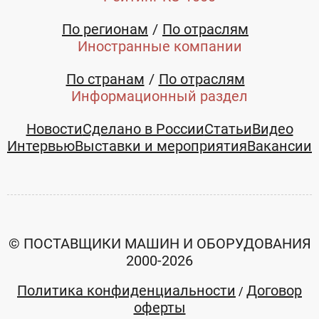
ком...
ком...
Белгородская
Белгородская
По регионам
По отраслям
область
область
Иностранные компании
+7 (4722)
+7 (4722)
278988
278988
По странам
По отраслям
Информационный раздел
Новости
Сделано в России
Статьи
Видео
Интервью
Выставки и мероприятия
Вакансии
© ПОСТАВЩИКИ МАШИН И ОБОРУДОВАНИЯ
2000-2026
Политика конфиденциальности
Договор
/
оферты