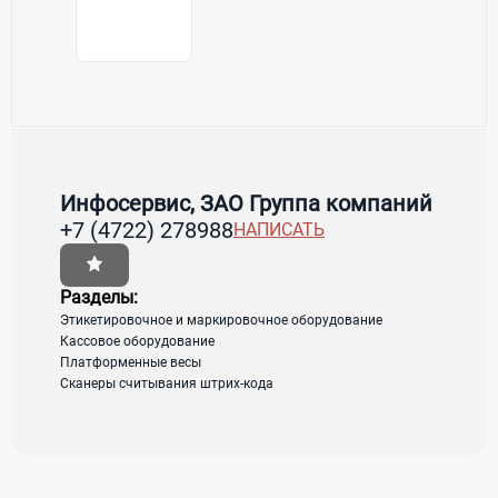
Контакты Инфосервис, ЗАО Группа
Товары / Услуги
компаний
Инфосервис, ЗАО Группа компаний
+7 (4722) 278988
НАПИСАТЬ
Страна:
Россия
Регион:
Белгородская область
Разделы:
Адрес:
Белгород, ул. Преображенская, д. 74-А
Этикетировочное и маркировочное оборудование
Кассовое оборудование
Платформенные весы
Сканеры считывания штрих-кода
загрузка карты...