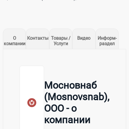
О
Контакты
Товары /
Видео
Информ-
компании
Услуги
раздел
Мосновнаб
(Mosnovsnab),
ООО - о
компании