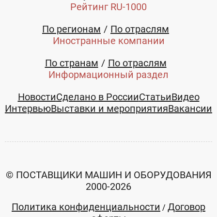
Московская
Московская
Рейтинг RU-1000
область
область
По регионам
По отраслям
+7 (905)
+7 (905)
Иностранные компании
5672619
5672619
По странам
По отраслям
Информационный раздел
Новости
Сделано в России
Статьи
Видео
Интервью
Выставки и мероприятия
Вакансии
© ПОСТАВЩИКИ МАШИН И ОБОРУДОВАНИЯ
2000-2026
Политика конфиденциальности
Договор
/
Форматно-
Форматно-