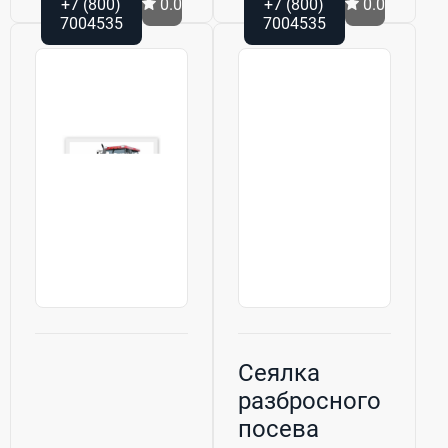
+7 (800)
0.0
+7 (800)
0.0
7004535
7004535
Сеялка
разбросного
посева