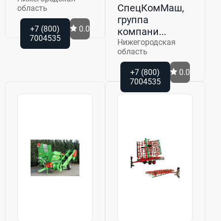
СпецКомМаш,
область
группа
+7 (800)
0.0
компани...
7004535
Нижегородская
область
+7 (800)
0.0
7004535