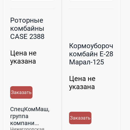
Роторные
комбайны
CASE 2388
Axial Flow
Кормоуборочный
Цена не
комбайн Е-280
указана
Марал-125
Цена не
указана
Заказать
СпецКомМаш,
группа
Заказать
компани...
Нижегородская