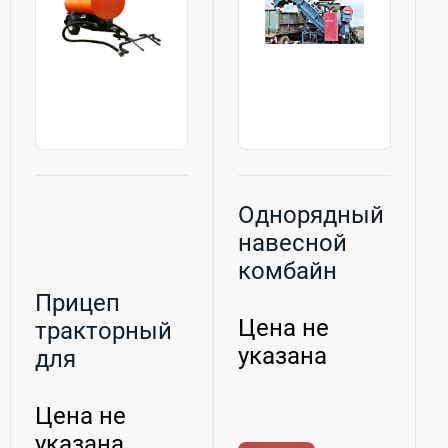
Однорядный
навесной
комбайн
ASA-LIFT
Прицеп
МЕ-45
Цена не
тракторный
указана
для
пожаротушения
Цена не
указана