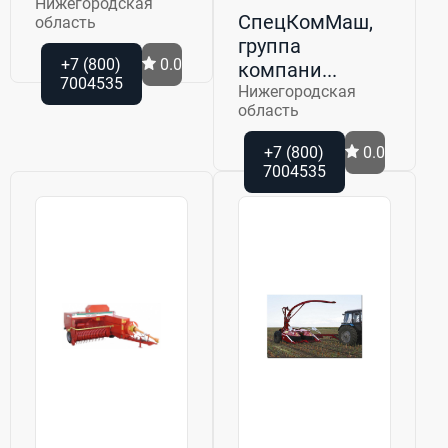
Нижегородская
СпецКомМаш,
область
группа
+7 (800)
0.0
компани...
7004535
Нижегородская
область
+7 (800)
0.0
7004535