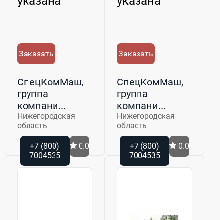
изм...
указана
указана
Заказать
Заказать
СпецКомМаш,
СпецКомМаш,
группа
группа
компани...
компани...
Нижегородская
Нижегородская
область
область
+7 (800)
0.0
+7 (800)
0.0
7004535
7004535