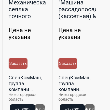
Механическая
"Машина
сеялка
рассадопосадочн
точного
(кассетная) МРП-
высева для
(...
овощей
Цена не
Цена не
ALEX...
указана
указана
Заказать
Заказать
СпецКомМаш,
СпецКомМаш,
группа
группа
компани...
компани...
Нижегородская
Нижегородская
область
область
+7 (800)
0.0
+7 (800)
0.0