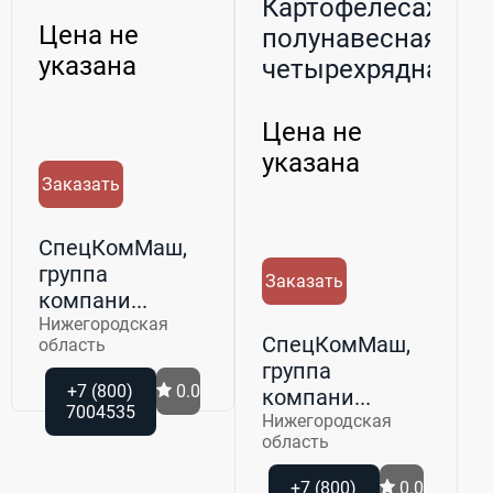
чеснока
Картофелесажалк
МПЛС
Цена не
полунавесная
указана
четырехрядная
Л-207
Цена не
указана
Заказать
СпецКомМаш,
группа
Заказать
компани...
Нижегородская
СпецКомМаш,
область
группа
+7 (800)
0.0
компани...
7004535
Нижегородская
область
+7 (800)
0.0