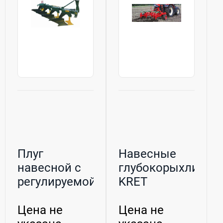
Плуг
Навесные
навесной с
глубокорыхлител
регулируемой
KRET
шириной
захвата и
Цена не
Цена не