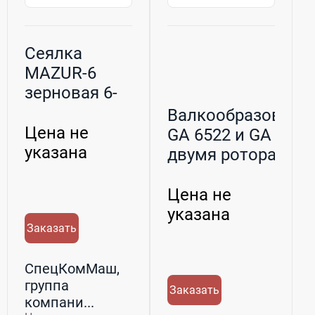
Cеялка
MAZUR-6
зерновая 6-
метровая
Валкообразовате
Цена не
GA 6522 и GA 7822
указана
двумя ротора...
Цена не
указана
Заказать
СпецКомМаш,
группа
Заказать
компани...