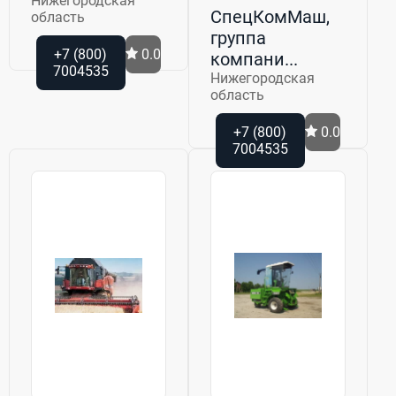
Нижегородская
СпецКомМаш,
область
группа
+7 (800)
0.0
компани...
7004535
Нижегородская
область
+7 (800)
0.0
7004535