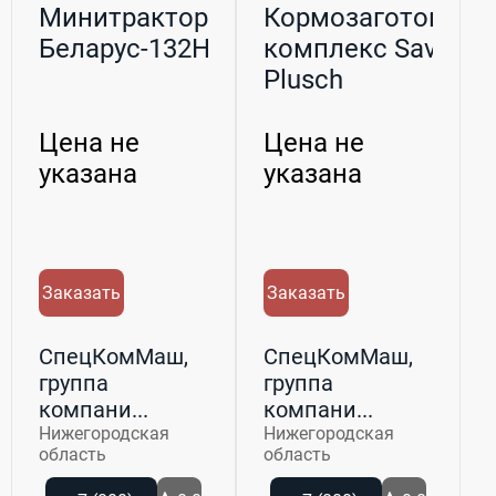
Минитрактор
Кормозаготовите
Беларус-132H
комплекс Savanna
Plusch
Цена не
Цена не
указана
указана
Заказать
Заказать
СпецКомМаш,
СпецКомМаш,
группа
группа
компани...
компани...
Нижегородская
Нижегородская
область
область