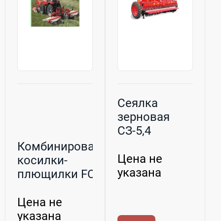
Сеялка
зерновая
СЗ-5,4
Комбинированные
Цена не
косилки-
указана
плющилки FC
Kuhn
Цена не
указана