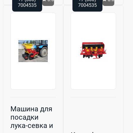
7004535
7004535
Машина для
посадки
лука-севка и