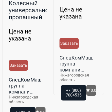
полевая
Колесный
SuperVario
Цена не
универсально-
указана
пропашный
трактор
БЕЛАРУС 92...
Цена не
указана
Заказать
СпецКомМаш,
группа
Заказать
компани...
Нижегородская
СпецКомМаш,
область
группа
+7 (800)
0.0
компани...
7004535
Нижегородская
область