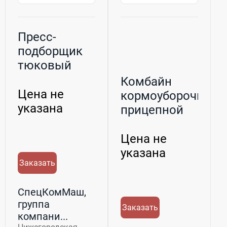
Пресс-
подборщик
тюковый
высокой
Комбайн
степени
Цена не
кормоуборочный
прессовани...
указана
прицепной
КДП-3000
Палессе
Цена не
указана
Заказать
СпецКомМаш,
группа
Заказать
компани...