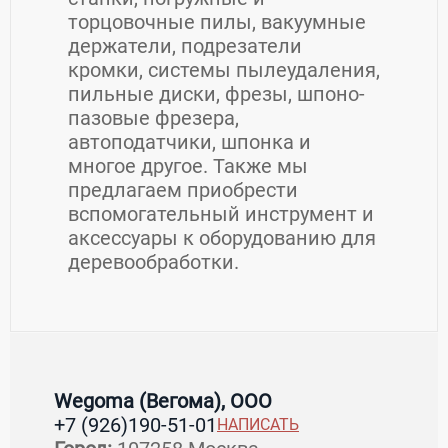
торцовочные пилы, вакуумные
держатели, подрезатели
кромки, системы пылеудаления,
пильные диски, фрезы, шпоно-
пазовые фрезера,
автоподатчики, шпонка и
многое другое. Также мы
предлагаем приобрести
вспомогательный инструмент и
аксессуары к оборудованию для
деревообработки.
Контакты Wegoma (Вегома), ООО
Товары / Услуги
Wegoma (Вегома), ООО
+7 (926)190-51-01
НАПИСАТЬ
Страна:
Россия
Регион:
Московская область