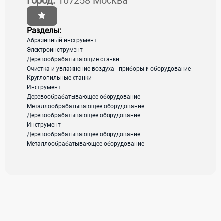
Город:
107258 Москва
Город:
107258 Москва
Адрес:
ул. 1-я Бухвостова 12/11 корп. 53
Разделы:
Абразивный инструмент
Электроинструмент
загрузка карты...
Деревообрабатывающие станки
Очистка и увлажнение воздуха - приборы и оборудование
Круглопильные станки
Инструмент
Деревообрабатывающее оборудование
Металлообрабатывающее оборудование
Деревообрабатывающее оборудование
Инструмент
Деревообрабатывающее оборудование
Металлообрабатывающее оборудование
Станок
Диск
форматно-
пильный
раскроечный
300x3,2x30
Z96
Цена не
Цена не