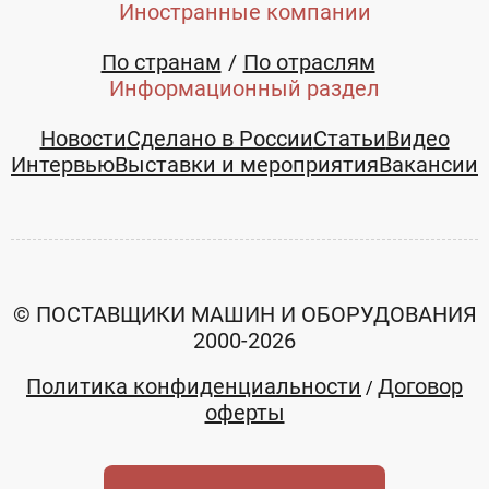
Иностранные компании
По странам
По отраслям
Информационный раздел
Новости
Сделано в России
Статьи
Видео
Интервью
Выставки и мероприятия
Вакансии
Подрезатель
Шлифовальный
кромки
станок для
KG30/60
обработки
Wegoma
древесины
© ПОСТАВЩИКИ МАШИН И ОБОРУДОВАНИЯ
2000-2026
KS2400
Цена не
Цена не
указана
указана
Политика конфиденциальности
Договор
/
оферты