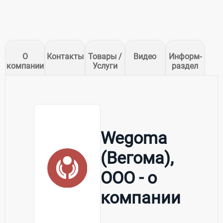
О
Контакты
Товары /
Видео
Информ-
компании
Услуги
раздел
Wegoma
(Вегома),
ООО - о
компании