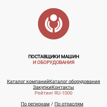
указана
указана
Заказать
Заказать
Телефон:
Wegoma
Wegoma
+7 (926)190-51-01
(Вегома), ООО
(Вегома), ООО
E-mail:
Московская
Московская
ПОСТАВЩИКИ МАШИН
область
область
И ОБОРУДОВАНИЯ
fm@wegoma.biz
+7 (926)190-
+7 (926)190-
51-01
51-01
Каталог компаний
Каталог оборудования
Закупки
Контакты
Рейтинг RU-1000
По регионам
По отраслям