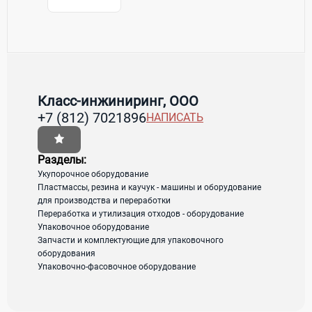
Контакты Класс-инжиниринг, ООО
Товары / Услуги
Класс-инжиниринг, ООО
+7 (812) 7021896
НАПИСАТЬ
Страна:
Россия
Регион:
Ленинградская область
Адрес:
Санкт-Петербург, промзона Парнас,
Разделы:
пер. 3-й Верхний, д. 6, корп. 1, лит. А
Укупорочное оборудование
Пластмассы, резина и каучук - машины и оборудование
для производства и переработки
Переработка и утилизация отходов - оборудование
загрузка карты...
Упаковочное оборудование
Запчасти и комплектующие для упаковочного
оборудования
Упаковочно-фасовочное оборудование