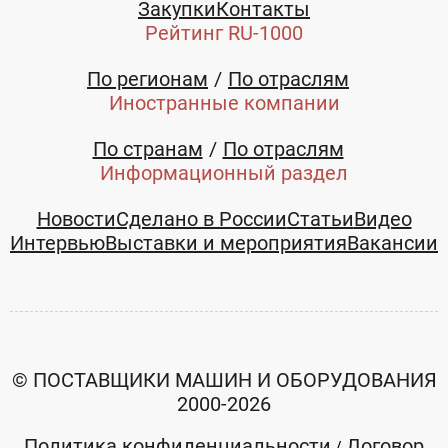
Закупки
Контакты
область
область
Рейтинг RU-1000
sergei_prohorov@mail.ru
+7 (812)
+7 (812)
7021896
7021896
По регионам
По отраслям
Иностранные компании
По странам
По отраслям
Информационный раздел
Новости
Сделано в России
Статьи
Видео
Интервью
Выставки и мероприятия
Вакансии
© ПОСТАВЩИКИ МАШИН И ОБОРУДОВАНИЯ
2000-2026
Пленочный
Бобинорезки
Политика конфиденциальности
экструдер
Договор
/