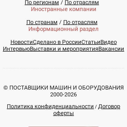
Ямало-Ненецкий
По регионам
По отраслям
+7 (3494) 213121
автономный округ
Иностранные компании
+7 (3494)
По странам
По отраслям
213121
Информационный раздел
Новости
Сделано в России
Статьи
Видео
Смотреть все товары и услуги
Интервью
Выставки и мероприятия
Вакансии
© ПОСТАВЩИКИ МАШИН И ОБОРУДОВАНИЯ
2000-2026
Политика конфиденциальности
Договор
/
оферты