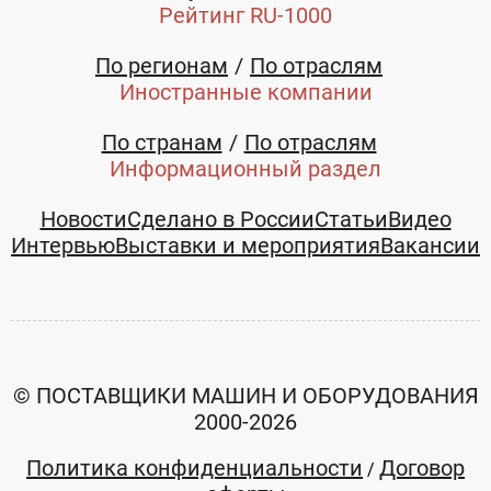
Рейтинг RU-1000
+7 (4832)
+7 (4832)
По регионам
По отраслям
663851
663851
Иностранные компании
По странам
По отраслям
Информационный раздел
Новости
Сделано в России
Статьи
Видео
Интервью
Выставки и мероприятия
Вакансии
© ПОСТАВЩИКИ МАШИН И ОБОРУДОВАНИЯ
2000-2026
Каток
Фреза
Политика конфиденциальности
Договор
/
BOMAG BW
дорожная