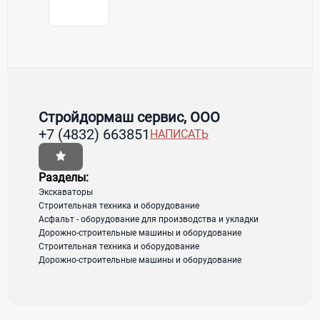
Контакты Стройдормаш сервис, ООО
Товары / Услуги
Стройдормаш сервис, ООО
+7 (4832) 663851
НАПИСАТЬ
Страна:
Россия
Регион:
Брянская область
Адрес:
Брянск, ул. Софьи Перовской, д. 83
Разделы:
Экскаваторы
Строительная техника и оборудование
загрузка карты...
Асфальт - оборудование для производства и укладки
Дорожно-строительные машины и оборудование
Строительная техника и оборудование
Дорожно-строительные машины и оборудование