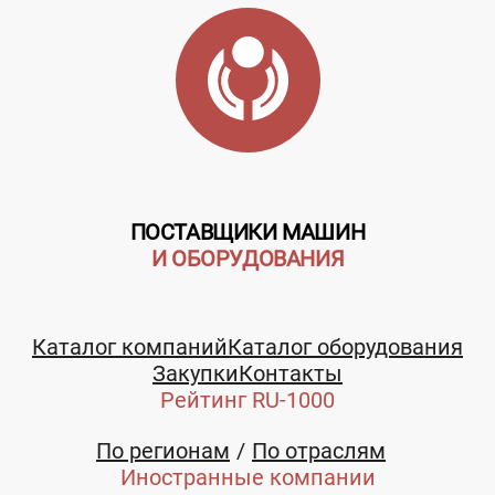
"Алюминиевый
Хромированная
профиль
корзина для
"MAKURA" для
шкафов-купе
ш...
Цена не
Цена не
указана
указана
ПОСТАВЩИКИ МАШИН
И ОБОРУДОВАНИЯ
Каталог компаний
Заказать
Каталог оборудования
Заказать
Телефон:
Закупки
Контакты
Рейтинг RU-1000
Глобал, ООО
Глобал, ООО
+7 (383) 2149790
По регионам
По отраслям
Башкортостан
Башкортостан
Иностранные компании