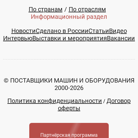
+7 (383)
+7 (383)
По странам
По отраслям
2149790
2149790
Информационный раздел
Новости
Сделано в России
Статьи
Видео
Интервью
Выставки и мероприятия
Вакансии
Смотреть все товары и услуги
© ПОСТАВЩИКИ МАШИН И ОБОРУДОВАНИЯ
2000-2026
Политика конфиденциальности
Договор
/
оферты
Партнёрская программа