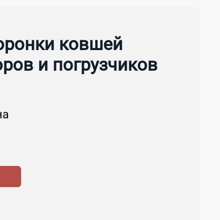
коронки ковшей
оров и погрузчиков
на