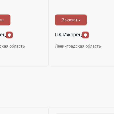
ть
Заказать
ец
ПК Ижорец
ская область
Ленинградская область