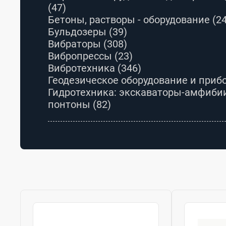
(47)
Бетоны, растворы - оборудование
(2
Бульдозеры
(39)
Вибраторы
(308)
Вибропрессы
(23)
Вибротехника
(346)
Геодезическое оборудование и при
Гидротехника: экскаваторы-амфибии
понтоны
(82)
Грейдеры
(2)
Запчасти и комплектующие для стр
техники и оборудования
(1693)
Камнеобработка - оборудование
(266
Оборудование для строительства то
трубопроводов
(98)
Оборудование, станки для производ
строительных материалов
(219)
Окна, двери
(35)
Опалубка
(48)