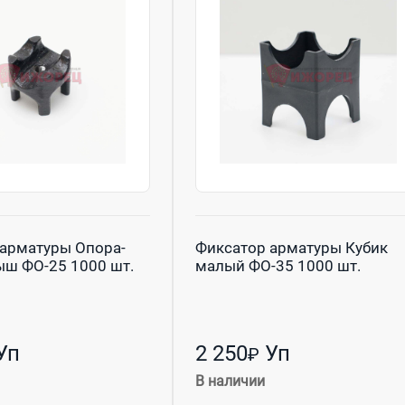
леса
(1072)
телей
(2)
)
ие
(5222)
643)
арматуры Опора-
Фиксатор арматуры Кубик
ш ФО-25 1000 шт.
малый ФО-35 1000 шт.
Уп
2 250
Уп
₽
В наличии