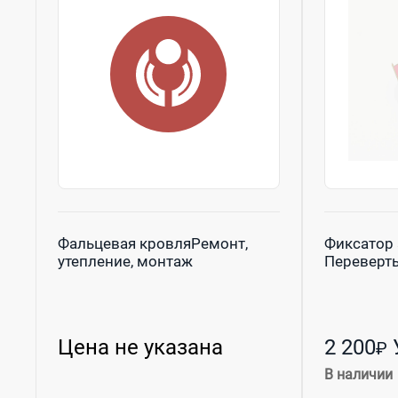
Перегружатели
(1)
Подъемники строительные, вышки, 
Промышленные полы
(17)
Ремонт дизельных и газовых двига
Стеклообработка - оборудование
(27
Строительная техника и оборудован
Строительно-отделочные машины
(
Услуги, ремонт и сервис
(57)
Цементное оборудование
(18)
Экскаваторы
(212)
Фальцевая кровляРемонт,
Фиксатор 
утепление, монтаж
Переверты
Цена не указана
2 200
₽
В наличии