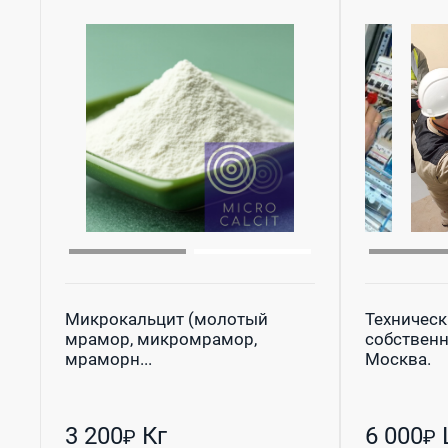
Микрокальцит (молотый
Техническ
мрамор, микромрамор,
собствен
мраморн...
Москва.
3 200
Кг
6 000
₽
₽