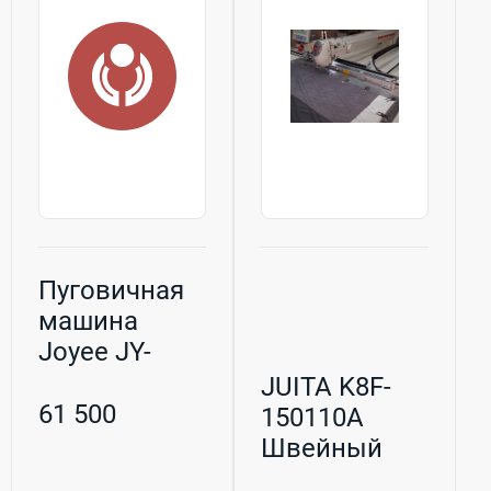
Пуговичная
машина
Joyee JY-
K1377-BD
JUITA K8F-
61 500
150110A
Швейный
автомат