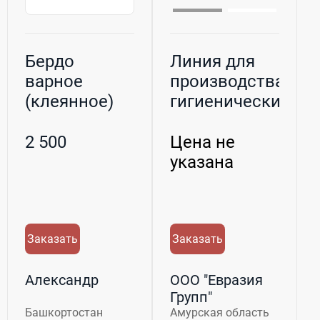
Бердо
Линия для
варное
производства
(клеянное)
гигиенических
для станков
прокладок YG
АТ, подходит
...
2 500
Цена не
д...
указана
Заказать
Заказать
Александр
ООО "Евразия
Групп"
Башкортостан
Амурская область