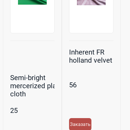
Inherent FR
holland velvet
Semi-bright
56
mercerized plain
cloth
100%POLYESTER
25
Заказать