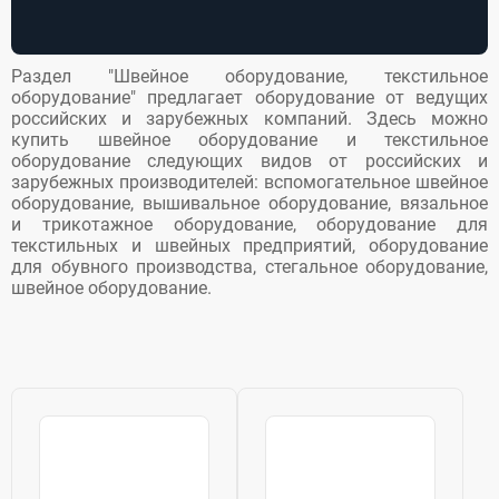
волокон
(41)
Оборудование для текстильных
и швейных предприятий
(328)
Раздел "Швейное оборудование, текстильное
Обувное производство -
оборудование" предлагает оборудование от ведущих
оборудование
(71)
российских и зарубежных компаний. Здесь можно
купить швейное оборудование и текстильное
Раскройное машины
(1)
оборудование следующих видов от российских и
Стегальное оборудование
(1)
зарубежных производителей: вспомогательное швейное
Ткацкое, прядильное и
оборудование, вышивальное оборудование, вязальное
отделочное оборудование
(217)
и трикотажное оборудование, оборудование для
текстильных и швейных предприятий, оборудование
Швейное оборудование
(703)
для обувного производства, стегальное оборудование,
швейное оборудование.