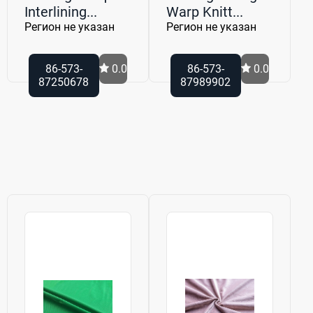
Interlining...
Warp Knitt...
Регион не указан
Регион не указан
86-573-
0.0
86-573-
0.0
87250678
87989902