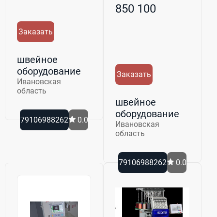
программируемой
850 100
...
Заказать
швейное
оборудование
Заказать
Ивановская
область
швейное
оборудование
79106988262
0.0
Ивановская
область
79106988262
0.0