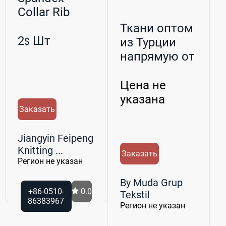
Collar Rib
Ткани оптом
2
Шт
из Турции
$
напрямую от
производителя
By...
Цена не
указана
Заказать
Jiangyin Feipeng
Knitting ...
Заказать
Регион не указан
By Muda Grup
+86-0510-
0.0
Tekstil
86383967
Регион не указан