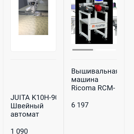
Вышивальная
машина
Ricoma RCM-
1201TC-7S
JUITA K10Н-90AC
одноголово...
6 197
Швейный
автомат
программируемой
ст...
1 090