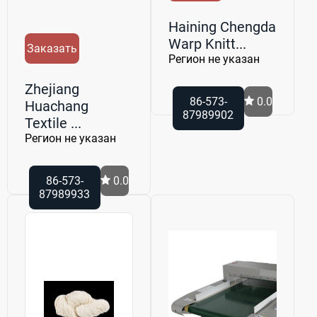
Haining Chengda
Warp Knitt...
Заказать
Регион не указан
Zhejiang
86-573-
0.0
Huachang
87989902
Textile ...
Регион не указан
86-573-
0.0
87989933