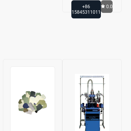
+86
0.0
15845311011