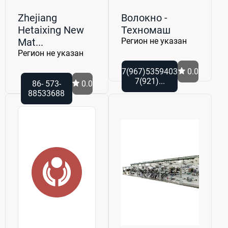
Zhejiang
Волокно -
Hetaixing New
Техномаш
Mat...
Регион не указан
Регион не указан
7(967)5359403
0.0
7(921)...
86- 573-
0.0
88533688