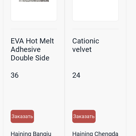
EVA Hot Melt
Cationic
Adhesive
velvet
Double Side
Fusing Film
Web ...
36
24
Заказать
Заказать
Haining Banqiu
Haining Chengda