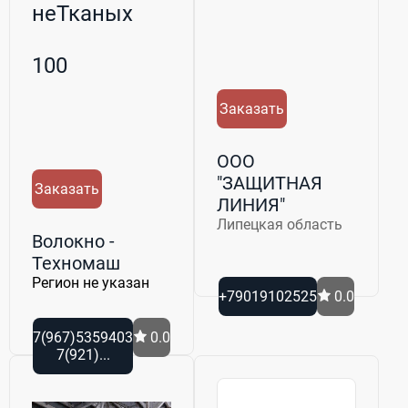
неТканых
материалов
100
Заказать
ООО
"ЗАЩИТНАЯ
Заказать
ЛИНИЯ"
Липецкая область
Волокно -
Техномаш
Регион не указан
+79019102525
0.0
7(967)5359403
0.0
7(921)...