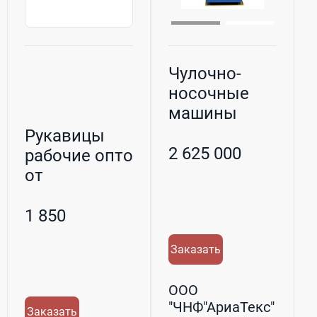
Чулочно-
носочные
машины
Hijecom
Рукавицы
2 625 000
рабочие оптом
от
производителя
- хлопчато...
1 850
Заказать
ООО
"ЧНФ"АриаТекс"
Заказать