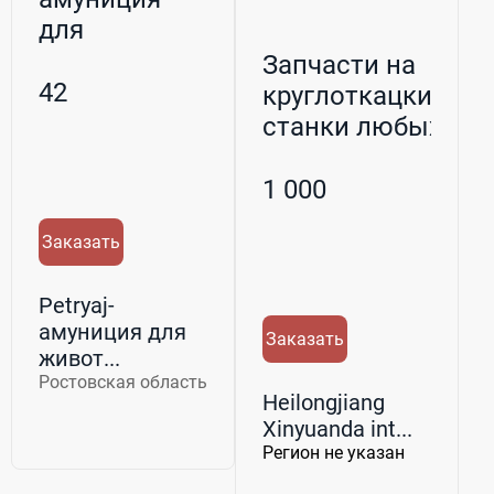
для
животных
Запчасти на
Ошейники
42
круглоткацкие
для собак о...
станки любых
производите...
1 000
Заказать
Petryaj-
амуниция для
Заказать
живот...
Ростовская область
Heilongjiang
Xinyuanda int...
Регион не указан