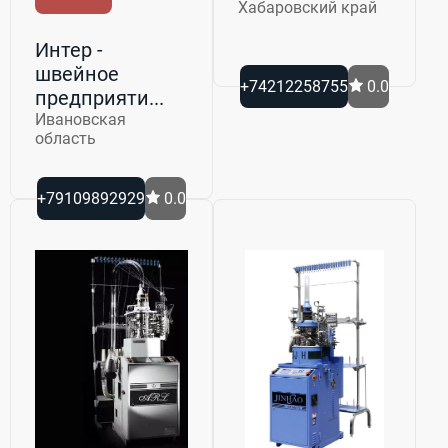
Хабаровский край
Интер -
швейное
+74212258755
0.0
предприяти...
Ивановская
область
+79109892929
0.0