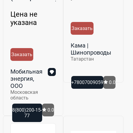
Цена не
указана
Заказать
Кама |
Шинопроводы
Заказать
Татарстан
Мобильная
энергия,
+78007009059
0.0
ООО
Московская
область
8(800)200-15-
0.0
77