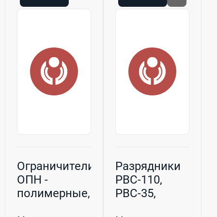
Ограничители
Разрядники
ОПН -
РВС-110,
полимерные,
РВС-35,
фарфоровые.
РВС-15