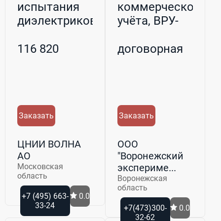
испытания
коммерческого
диэлектриков
учёта, ВРУ-
Волна-24ВЦ
вводное расп...
116 820
договорная
Заказать
Заказать
ЦНИИ ВОЛНА
ООО
АО
"Воронежский
Московская
экспериме...
область
Воронежская
область
+7 (495) 663-
0.0
33-24
+7(473)300-
0.0
32-62