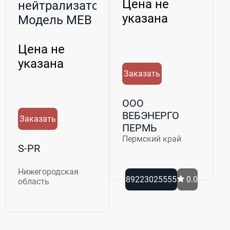
нам...
Цена не
нейтрализатор.
указана
Модель MEB
(Simco)
Цена не
указана
Заказать
ООО
ВЕБЭНЕРГО
Заказать
ПЕРМЬ
Пермский край
S-PR
Нижегородская
89223025555
0.0
область