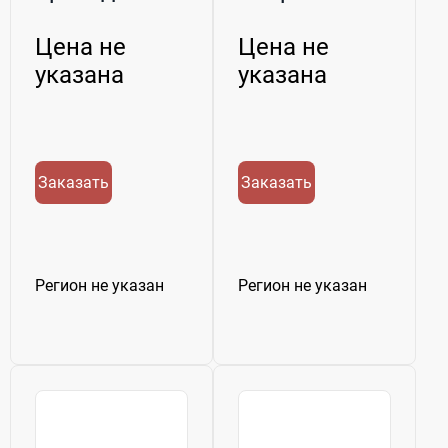
армированные
армированные
для ...
для ра...
Цена не
Цена не
указана
указана
Заказать
Заказать
Регион не указан
Регион не указан