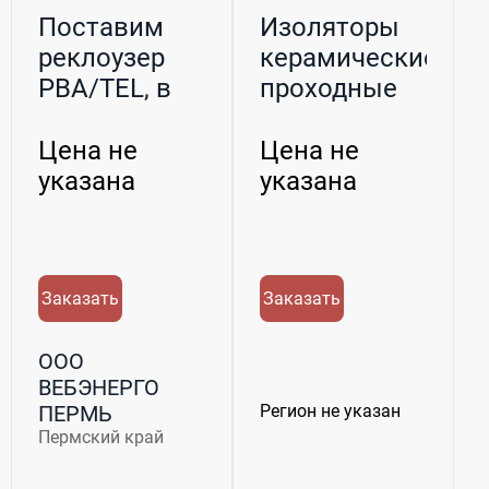
Поставим
Изоляторы
реклоузер
керамические
РВА/TEL, в
проходные
составе;
армированные
osm/tel-15,...
для ...
Цена не
Цена не
указана
указана
Заказать
Заказать
ООО
ВЕБЭНЕРГО
ПЕРМЬ
Регион не указан
Пермский край