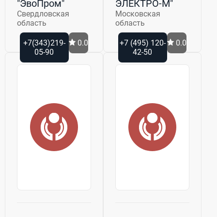
"ЭвоПром"
ЭЛЕКТРО-М"
Свердловская
Московская
область
область
+7(343)219-
0.0
+7 (495) 120-
0.0
05-90
42-50