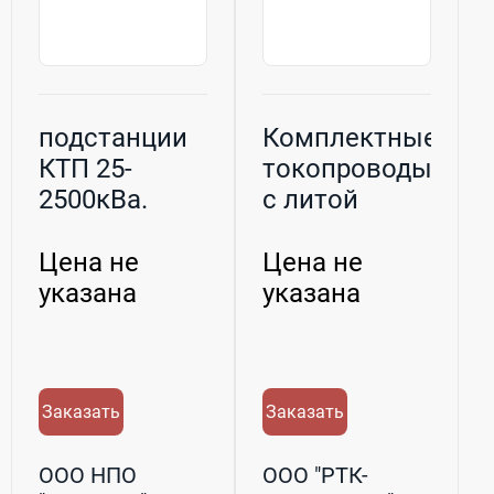
подстанции
Комплектные
КТП 25-
токопроводы
2500кВа.
с литой
изоляцией
типа ТКЛ
Цена не
Цена не
указана
указана
Заказать
Заказать
ООО НПО
ООО "РТК-