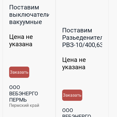
Поставим
выключатели
вакуумные
вв/тел-10-
Поставим
20/1000(0...
Цена не
Разьеденители
указана
РВЗ-10/400,630,10
РВФЗ-...
Цена не
указана
Заказать
ООО
ВЕБЭНЕРГО
Заказать
ПЕРМЬ
Пермский край
ООО
ВЕБЭНЕРГО