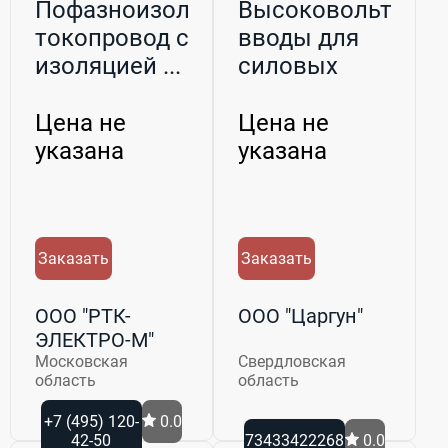
Пофазноизолированный
Высоковольтные
токопровод с литой
вводы для
изоляцией ...
силовых
трансформаторов
и...
Цена не
Цена не
указана
указана
Заказать
Заказать
ООО "РТК-
ООО "Царгун"
ЭЛЕКТРО-М"
Московская
Свердловская
область
область
+7 (495) 120-
0.0
42-50
73433422268
0.0