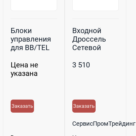
Блоки
Входной
управления
Дроссель
для BB/TEL
Сетевой
ТАВРИДА
HYUNDAI
ACL-HI 5-3,5
Цена не
3 510
кВт ...
указана
Заказать
Заказать
СервисПромТрейдинг