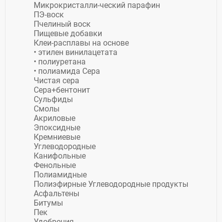
Микрокристалли-ческий парафин
ПЭ-воск
Пчелиный воск
Пищевые добавки
Клеи-расплавы на основе
• этилен винилацетата
• полиуретана
• полиамида Сера
Чистая сера
Сера+бентонит
Сульфиды
Смолы
Акриловые
Эпоксидные
Кремниевые
Углеводородные
Канифольные
Фенольные
Полиамидные
Полиэфирные Углеводородные продукты
Асфальтены
Битумы
Пек
Удобрения