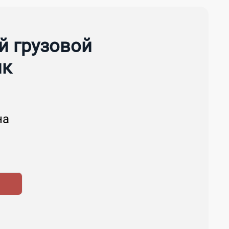
 грузовой
ик
на