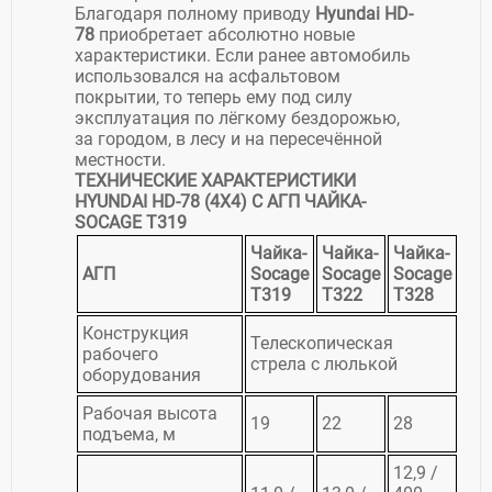
Благодаря полному приводу
Hyundai HD-
78
приобретает абсолютно новые
характеристики. Если ранее автомобиль
использовался на асфальтовом
покрытии, то теперь ему под силу
эксплуатация по лёгкому бездорожью,
за городом, в лесу и на пересечённой
местности.
ТЕХНИЧЕСКИЕ ХАРАКТЕРИСТИКИ
HYUNDAI HD-78 (4X4) C АГП ЧАЙКА-
SOCAGE T319
Чайка-
Чайка-
Чайка-
АГП
Socage
Socage
Socage
T319
T322
T328
Конструкция
Телескопическая
рабочего
стрела с люлькой
оборудования
Рабочая высота
19
22
28
подъема, м
12,9 /