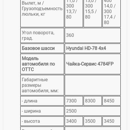
11,0 /
13,0 /
400
Вылет, м /
300
300
14,0 /
Грузоподъемность
13,7/
15,5 /
300
люльки, кг
80
80
17,4 /
80
Угол поворота,
360
град.
Базовое шасси
Hyundai HD-78 4х4
Модель
автомобиля по
Чайка-Сервис 4784FP
ОТТС
Габаритные
размеры
автомобиля, мм:
- длина
7300
8300
8450
- ширина
2500
- высота
3400
3500
3450