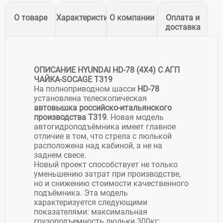
О товаре
Характеристики
О компании
Оплата и
доставка
ОПИСАНИЕ HYUNDAI HD-78 (4X4) C АГП
ЧАЙКА-SOCAGE T319
На полноприводном шасси
HD-78
установлена телескопическая
автовышка российско-итальянского
производства T319
. Новая модель
автогидроподъёмника имеет главное
отличие в том, что стрела с люлькой
расположена над кабиной, а не на
заднем свесе.
Новый проект способствует не только
уменьшению затрат при производстве,
но и снижению стоимости качественного
подъёмника. Эта модель
характеризуется следующими
показателями: максимальная
грузоподъемность люльки 300кг;