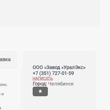
тавка
ООО «Завод «УралЭкс»
+7 (351) 727-01-59
НАПИСАТЬ
Город:
Челябинск
онн,
 и
а