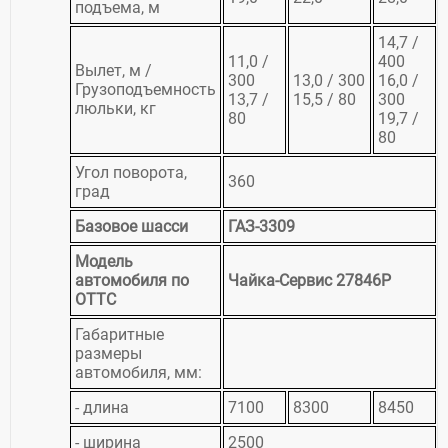
подъема, м
14,7 /
11,0 /
400
Вылет, м /
300
13,0 / 300
16,0 /
Грузоподъемность
13,7 /
15,5 / 80
300
люльки, кг
80
19,7 /
80
Угол поворота,
360
град
Базовое шасси
ГАЗ-3309
Модель
автомобиля по
Чайка-Сервис 27846Р
ОТТС
Габаритные
размеры
автомобиля, мм:
- длина
7100
8300
8450
- ширина
2500