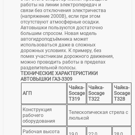
работы на линии электропередач и
связи без отключения электричества
(напряжение 2000В), если при этом
отсутствуют атмосферные осадки.
Автовышки пользуются достаточно
большим спросом. Новая модель
автогидроподъёмника может
использоваться даже в сложных
дорожных условиях. К примеру, без
помех участникам дорожного движения,
можно проводить работы в пределах
разделительной полосы.
ТЕХНИЧЕСКИЕ ХАРАКТЕРИСТИКИ
АВТОВЫШКИ ГАЗ-3309
Чайка-
Чайка-
Чайка-
АГП
Socage
Socage
Socage
T319
T322
T328
Конструкция
Телескопическая стрела с
рабочего
люлькой
оборудования
Рабочая высота
19,0
22,0
28,0