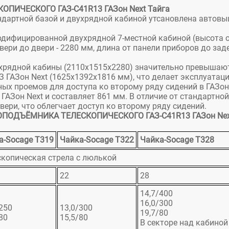
ИЧЕСКОГО ГАЗ-C41R13 ГАЗон Next Тайга
ндартной базой и двухрядной кабиной утсановлена автов
дифицированной двухрядной 7-местной кабиной (высота 
вери до двери - 2280 мм, длина от панели приборов до зад
хрядной кабины (2110х1515х2280) значительно превышаю
 ГАЗон Next (1625х1392х1816 мм), что делает эксплуатац
ых проемов для доступа ко второму ряду сидений в ГАЗон
ГАЗон Next и составляет 861 мм. В отличие от стандартной
ери, что облегчает доступ ко второму ряду сидений.
ПОДЪЁМНИКА ТЕЛЕСКОПИЧЕСКОГО ГАЗ-C41R13 ГАЗон Nex
а-Socage T319
Чайка-Socage T322
Чайка-Socage T328
скопическая стрела с люлькой
22
28
14,7/400
16,0/300
250
13,0/300
19,7/80
80
15,5/80
В секторе над кабиной