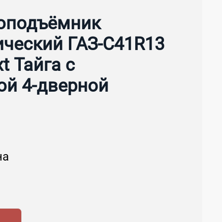
оподъёмник
ический ГАЗ-C41R13
t Тайга с
ой 4-дверной
на