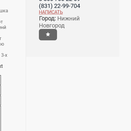
(831) 22-99-704
ышка
НАПИСАТЬ
Город:
Нижний
от
Новгород
енй
т
ию
 3-х
t