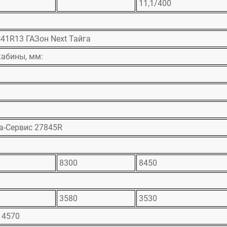
11,1/400
C41R13 ГАЗон Next Тайга
кабины, мм:
а-Сервис 27845R
8300
8450
3580
3530
 4570