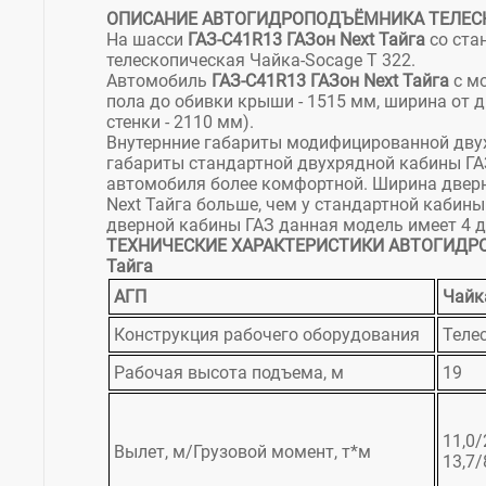
ОПИСАНИЕ АВТОГИДРОПОДЪЁМНИКА ТЕЛЕСКОП
На шасси
ГАЗ-С41R13 ГАЗон Next Тайга
со ста
телескопическая Чайка-Socage T 322.
Автомобиль
ГАЗ-С41R13 ГАЗон Next Тайга
с мо
пола до обивки крыши - 1515 мм, ширина от д
стенки - 2110 мм).
Внутернние габариты модифицированной дву
габариты стандартной двухрядной кабины ГАЗ
автомобиля более комфортной. Ширина дверн
Next Тайга больше, чем у стандартной кабины 
дверной кабины ГАЗ данная модель имеет 4 дв
ТЕХНИЧЕСКИЕ ХАРАКТЕРИСТИКИ АВТОГИДРО
Тайга
АГП
Чайк
Конструкция рабочего оборудования
Теле
Рабочая высота подъема, м
19
11,0/
Вылет, м/Грузовой момент, т*м
13,7/