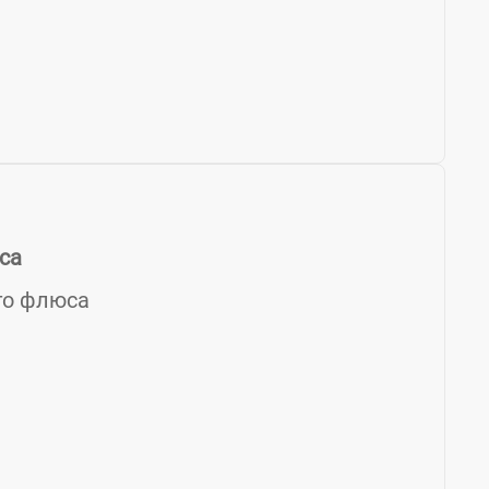
са
ого флюса