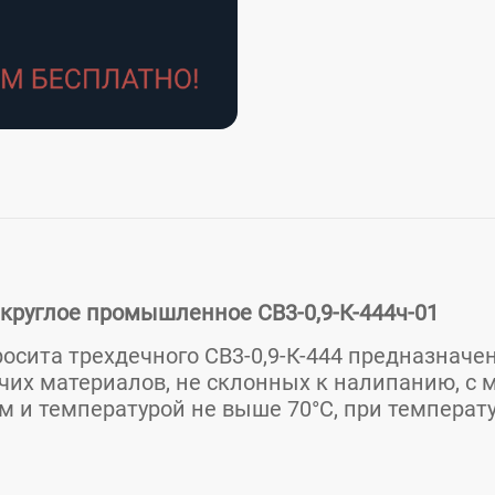
круглое промышленное СВ3-0,9-К-444ч-01
осита трехдечного СВ3-0,9-К-444 предназначе
учих материалов, не склонных к налипанию, c
м и температурой не выше 70°С, при температ