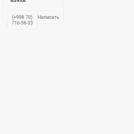
видов
оборудования
для
(+998 70)
Написать
нефтегазохимических.
716-56-33
нефтегазодобывающих
и
перерабатывающих
предприятий
нефтегазовой
отрасли.
Головным...