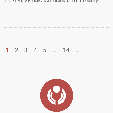
Претензий никаких высказать не могу.
1
2
3
4
5
...
14
...